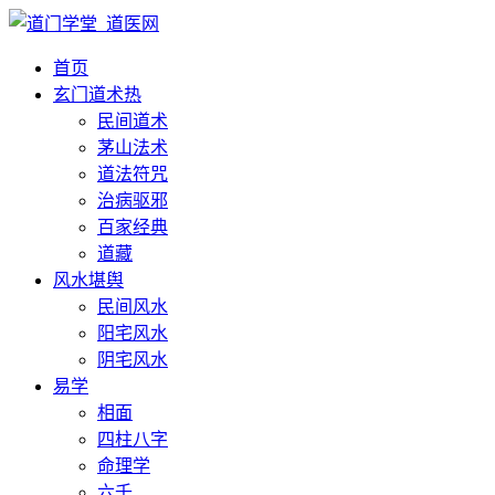
首页
玄门道术
热
民间道术
茅山法术
道法符咒
治病驱邪
百家经典
道藏
风水堪舆
民间风水
阳宅风水
阴宅风水
易学
相面
四柱八字
命理学
六壬