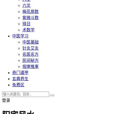
六爻
梅花易数
紫微斗数
择日
术数学
中医学习
中医基础
针灸艾灸
名医名方
民间秘方
按摩推拿
奇门遁甲
玄典养生
免费区
登录