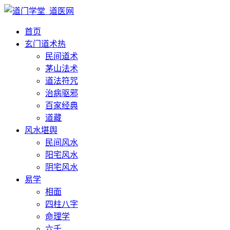
首页
玄门道术
热
民间道术
茅山法术
道法符咒
治病驱邪
百家经典
道藏
风水堪舆
民间风水
阳宅风水
阴宅风水
易学
相面
四柱八字
命理学
六壬