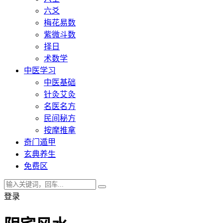
六爻
梅花易数
紫微斗数
择日
术数学
中医学习
中医基础
针灸艾灸
名医名方
民间秘方
按摩推拿
奇门遁甲
玄典养生
免费区
登录