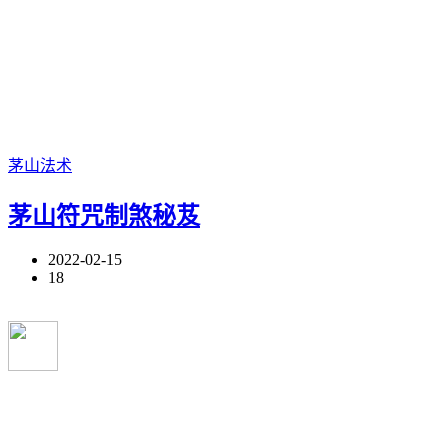
茅山法术
茅山符咒制煞秘芨
2022-02-15
18