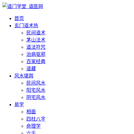
首页
玄门道术
热
民间道术
茅山法术
道法符咒
治病驱邪
百家经典
道藏
风水堪舆
民间风水
阳宅风水
阴宅风水
易学
相面
四柱八字
命理学
六壬