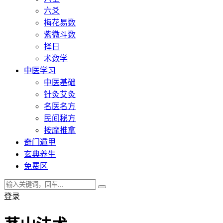
六爻
梅花易数
紫微斗数
择日
术数学
中医学习
中医基础
针灸艾灸
名医名方
民间秘方
按摩推拿
奇门遁甲
玄典养生
免费区
登录