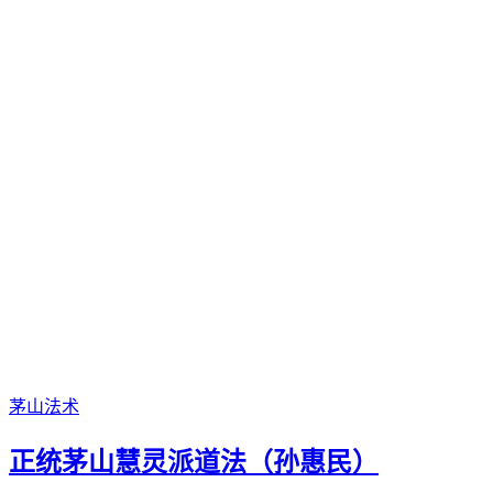
茅山法术
正统茅山慧灵派道法（孙惠民）