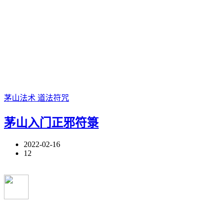
茅山法术
道法符咒
茅山入门正邪符箓
2022-02-16
12