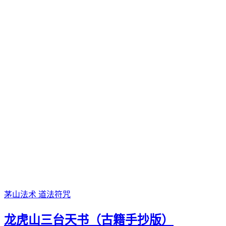
茅山法术
道法符咒
龙虎山三台天书（古籍手抄版）