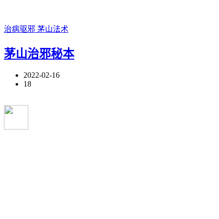
治病驱邪
茅山法术
茅山治邪秘本
2022-02-16
18