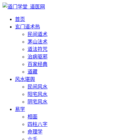
首页
玄门道术
热
民间道术
茅山法术
道法符咒
治病驱邪
百家经典
道藏
风水堪舆
民间风水
阳宅风水
阴宅风水
易学
相面
四柱八字
命理学
六壬