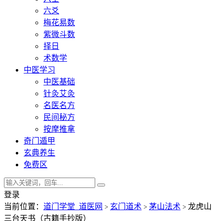
六爻
梅花易数
紫微斗数
择日
术数学
中医学习
中医基础
针灸艾灸
名医名方
民间秘方
按摩推拿
奇门遁甲
玄典养生
免费区
登录
当前位置：
道门学堂_道医网
玄门道术
茅山法术
龙虎山
>
>
>
三台天书（古籍手抄版）