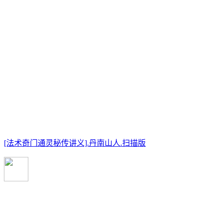
[法术奇门通灵秘传讲义].丹南山人.扫描版