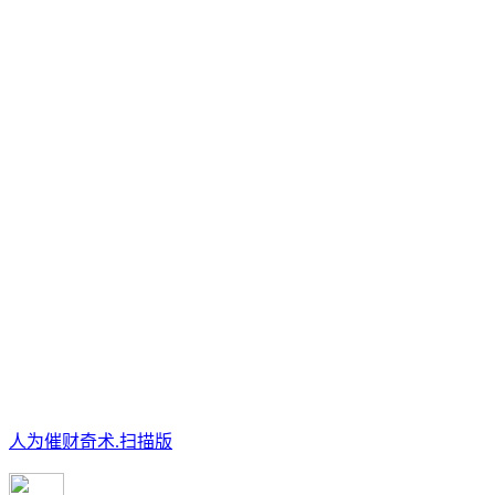
人为催财奇术.扫描版