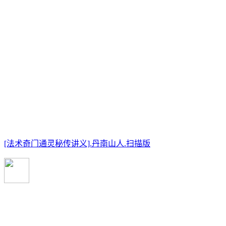
[法术奇门通灵秘传讲义].丹南山人.扫描版