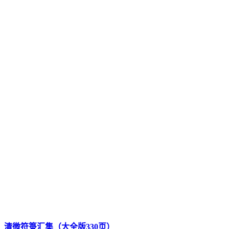
清微符箓汇集（大全版330页）