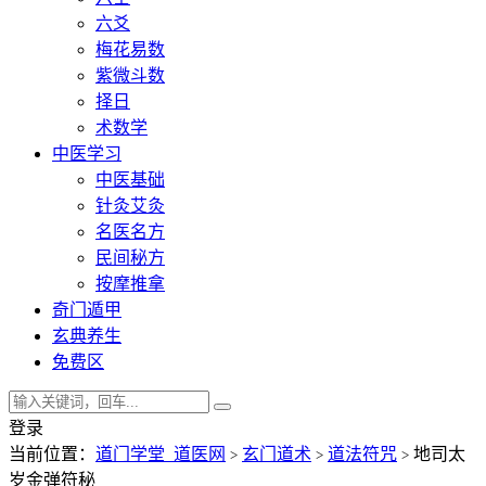
六爻
梅花易数
紫微斗数
择日
术数学
中医学习
中医基础
针灸艾灸
名医名方
民间秘方
按摩推拿
奇门遁甲
玄典养生
免费区
登录
当前位置：
道门学堂_道医网
玄门道术
道法符咒
地司太
>
>
>
岁金弹符秘