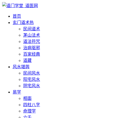
首页
玄门道术
热
民间道术
茅山法术
道法符咒
治病驱邪
百家经典
道藏
风水堪舆
民间风水
阳宅风水
阴宅风水
易学
相面
四柱八字
命理学
六壬