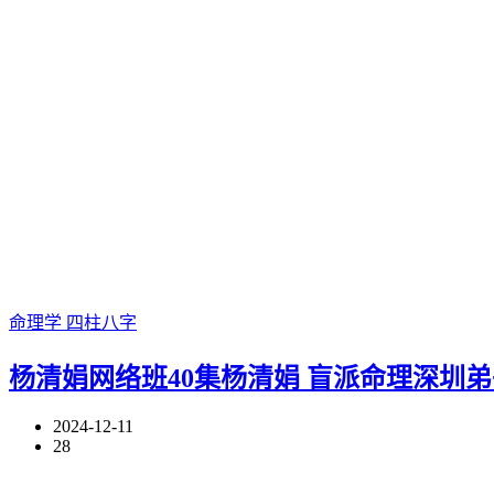
命理学
四柱八字
杨清娟网络班40集杨清娟 盲派命理深圳弟
2024-12-11
28