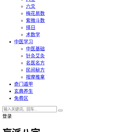
六爻
梅花易数
紫微斗数
择日
术数学
中医学习
中医基础
针灸艾灸
名医名方
民间秘方
按摩推拿
奇门遁甲
玄典养生
免费区
登录