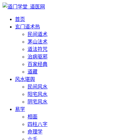
首页
玄门道术
热
民间道术
茅山法术
道法符咒
治病驱邪
百家经典
道藏
风水堪舆
民间风水
阳宅风水
阴宅风水
易学
相面
四柱八字
命理学
六壬