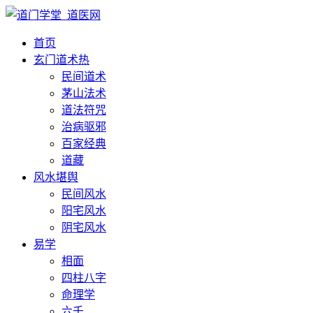
首页
玄门道术
热
民间道术
茅山法术
道法符咒
治病驱邪
百家经典
道藏
风水堪舆
民间风水
阳宅风水
阴宅风水
易学
相面
四柱八字
命理学
六壬