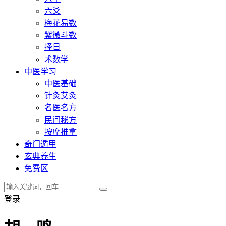
六爻
梅花易数
紫微斗数
择日
术数学
中医学习
中医基础
针灸艾灸
名医名方
民间秘方
按摩推拿
奇门遁甲
玄典养生
免费区
登录