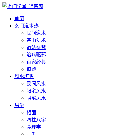
首页
玄门道术
热
民间道术
茅山法术
道法符咒
治病驱邪
百家经典
道藏
风水堪舆
民间风水
阳宅风水
阴宅风水
易学
相面
四柱八字
命理学
六壬