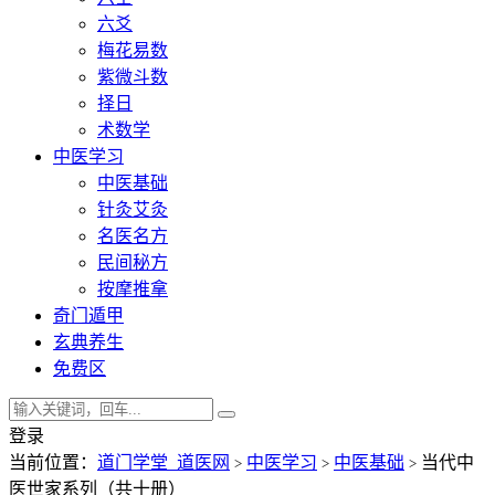
六爻
梅花易数
紫微斗数
择日
术数学
中医学习
中医基础
针灸艾灸
名医名方
民间秘方
按摩推拿
奇门遁甲
玄典养生
免费区
登录
当前位置：
道门学堂_道医网
中医学习
中医基础
当代中
>
>
>
医世家系列（共十册）