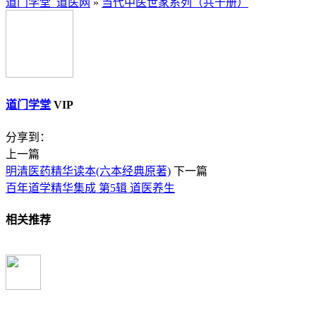
道门学堂_道医网
»
当代中医世家系列（共十册）
道门学堂
VIP
分享到：
上一篇
明清医药精华读本(六本经典原著)
下一篇
百年道学精华集成 第5辑 道医养生
相关推荐