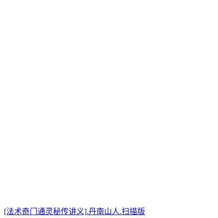
[法术奇门通灵秘传讲义].丹南山人.扫描版