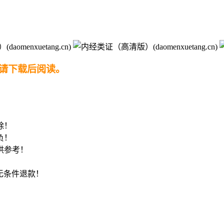
请下载后阅读。
！
除！
负！
供参考！
8无条件退款！