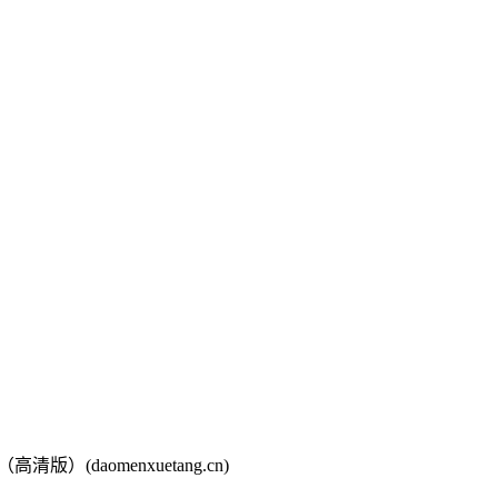
清版）(daomenxuetang.cn)