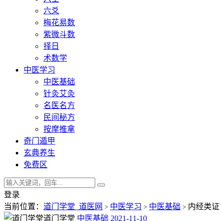
六爻
梅花易数
紫微斗数
择日
术数学
中医学习
中医基础
针灸艾灸
名医名方
民间秘方
按摩推拿
奇门遁甲
玄典养生
免费区
登录
当前位置：
道门学堂_道医网
中医学习
中医基础
内经类证（高
>
>
>
道门学堂
中医基础
2021-11-10