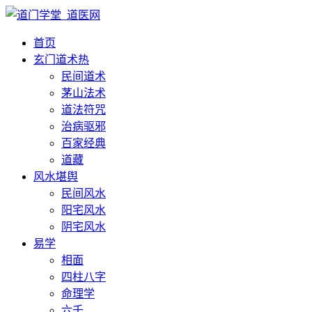
首页
玄门道术
热
民间道术
茅山法术
道法符咒
治病驱邪
百家经典
道藏
风水堪舆
民间风水
阳宅风水
阴宅风水
易学
相面
四柱八字
命理学
六壬