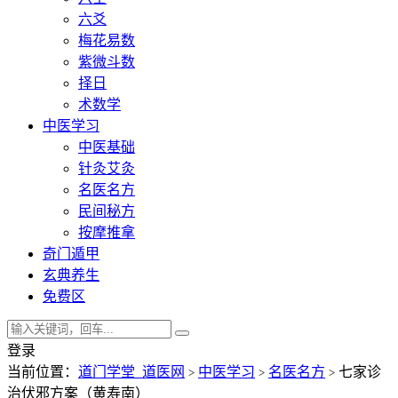
六爻
梅花易数
紫微斗数
择日
术数学
中医学习
中医基础
针灸艾灸
名医名方
民间秘方
按摩推拿
奇门遁甲
玄典养生
免费区
登录
当前位置：
道门学堂_道医网
中医学习
名医名方
七家诊
>
>
>
治伏邪方案（黄寿南）