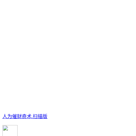
人为催财奇术.扫描版