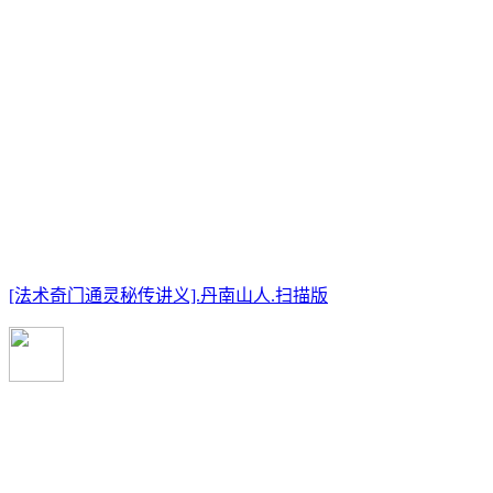
[法术奇门通灵秘传讲义].丹南山人.扫描版