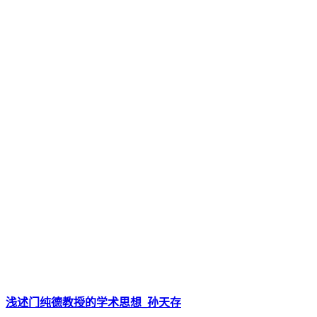
浅述门纯德教授的学术思想_孙天存