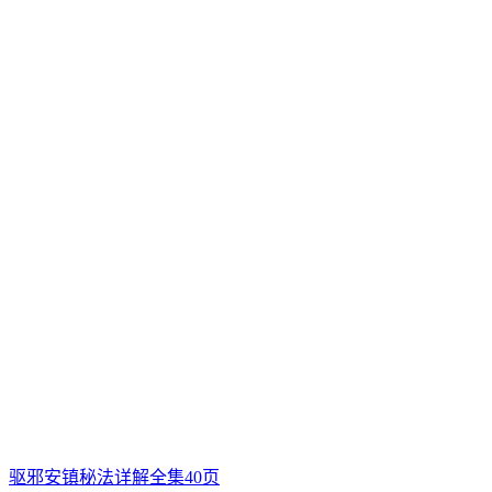
驱邪安镇秘法详解全集40页