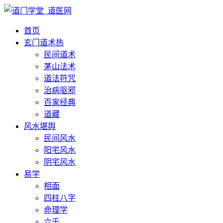
首页
玄门道术
热
民间道术
茅山法术
道法符咒
治病驱邪
百家经典
道藏
风水堪舆
民间风水
阳宅风水
阴宅风水
易学
相面
四柱八字
命理学
六壬