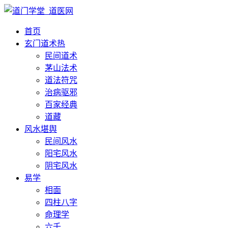
首页
玄门道术
热
民间道术
茅山法术
道法符咒
治病驱邪
百家经典
道藏
风水堪舆
民间风水
阳宅风水
阴宅风水
易学
相面
四柱八字
命理学
六壬