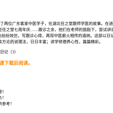
述了两位广东客家中医学子，在湖北任之堂跟师学医的故事。在
证任之堂七周年庆……跟诊之余，他们在老师的鼓励下，尝试讲
家也纷纷效仿，写跟诊心得，再现中医薪火相传的道统。这部以日
谈方论药说理法，日日丰富；讲学修德养心性，篇篇精彩。
请下载后阅读。
！
除！
负！
供参考！