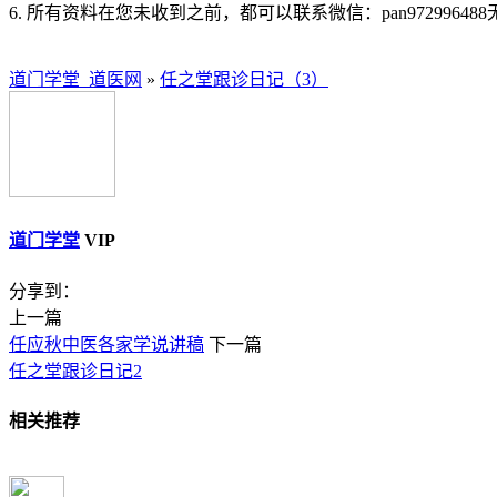
6. 所有资料在您未收到之前，都可以联系微信：pan97299648
道门学堂_道医网
»
任之堂跟诊日记（3）
道门学堂
VIP
分享到：
上一篇
任应秋中医各家学说讲稿
下一篇
任之堂跟诊日记2
相关推荐