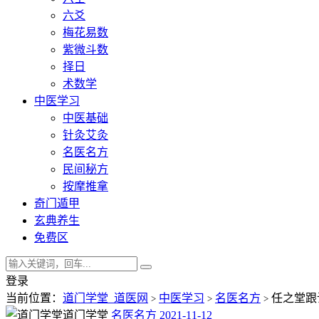
六爻
梅花易数
紫微斗数
择日
术数学
中医学习
中医基础
针灸艾灸
名医名方
民间秘方
按摩推拿
奇门遁甲
玄典养生
免费区
登录
当前位置：
道门学堂_道医网
中医学习
名医名方
任之堂跟
>
>
>
道门学堂
名医名方
2021-11-12