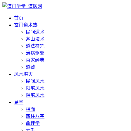
首页
玄门道术
热
民间道术
茅山法术
道法符咒
治病驱邪
百家经典
道藏
风水堪舆
民间风水
阳宅风水
阴宅风水
易学
相面
四柱八字
命理学
六壬