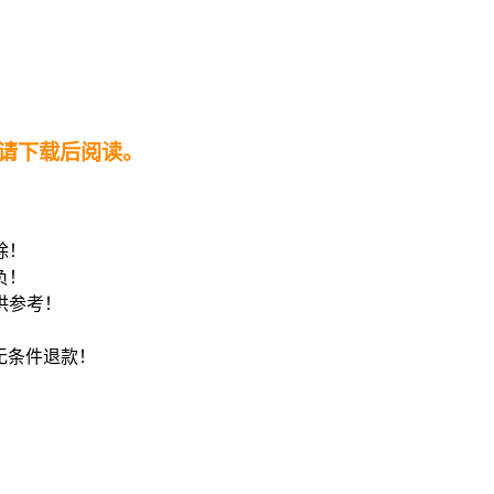
请下载后阅读。
！
除！
负！
供参考！
8无条件退款！