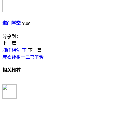
道门学堂
VIP
分享到：
上一篇
柳庄相法-下
下一篇
麻衣神相十二宫解释
相关推荐