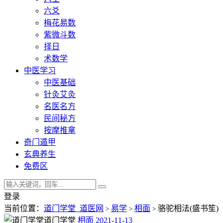
六爻
梅花易数
紫微斗数
择日
术数学
中医学习
中医基础
针灸艾灸
名医名方
民间秘方
按摩推拿
奇门遁甲
玄典养生
免费区
登录
当前位置：
道门学堂_道医网
易学
相面
骆驼相法(盛书笙)
>
>
>
道门学堂
相面
2021-11-13