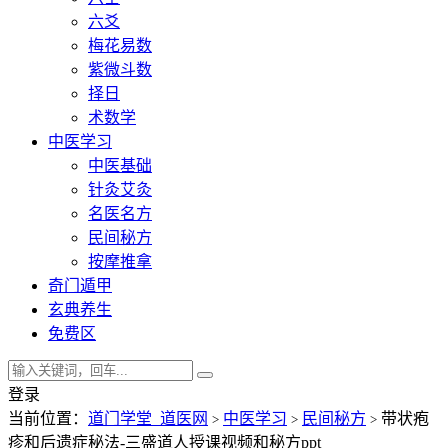
六爻
梅花易数
紫微斗数
择日
术数学
中医学习
中医基础
针灸艾灸
名医名方
民间秘方
按摩推拿
奇门遁甲
玄典养生
免费区
登录
当前位置：
道门学堂_道医网
中医学习
民间秘方
带状疱
>
>
>
疹和后遗症秘法-三盛道人授课视频和秘方ppt