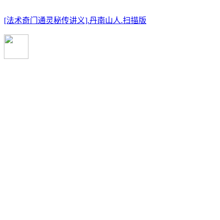
[法术奇门通灵秘传讲义].丹南山人.扫描版