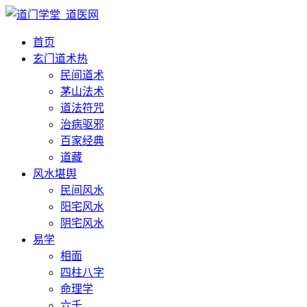
首页
玄门道术
热
民间道术
茅山法术
道法符咒
治病驱邪
百家经典
道藏
风水堪舆
民间风水
阳宅风水
阴宅风水
易学
相面
四柱八字
命理学
六壬