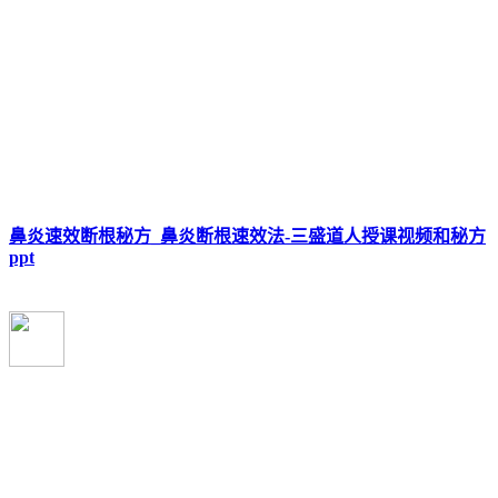
鼻炎速效断根秘方_鼻炎断根速效法-三盛道人授课视频和秘方
ppt