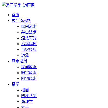
首页
玄门道术
热
民间道术
茅山法术
道法符咒
治病驱邪
百家经典
道藏
风水堪舆
民间风水
阳宅风水
阴宅风水
易学
相面
四柱八字
命理学
六壬