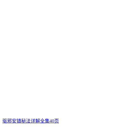
驱邪安镇秘法详解全集40页