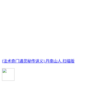
[法术奇门通灵秘传讲义].丹南山人.扫描版