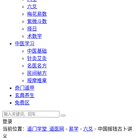
六爻
梅花易数
紫微斗数
择日
术数学
中医学习
中医基础
针灸艾灸
名医名方
民间秘方
按摩推拿
奇门遁甲
玄典养生
免费区
登录
当前位置：
道门学堂_道医网
易学
六爻
中国摇钱古卜讲
>
>
>
义