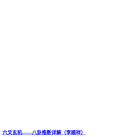
六爻玄机——八卦推断详解（李顺祥）