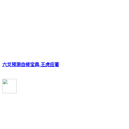
六爻预测自修宝典-王虎应著