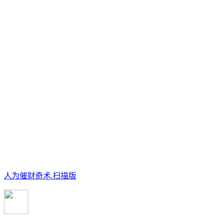
人为催财奇术.扫描版