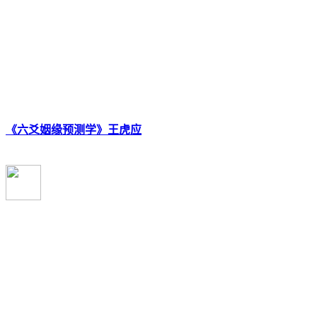
《六爻姻缘预测学》王虎应