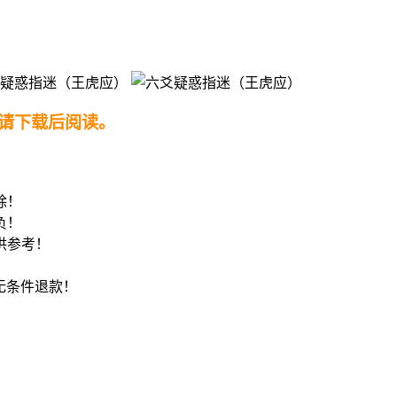
请下载后阅读。
！
除！
负！
供参考！
8无条件退款！