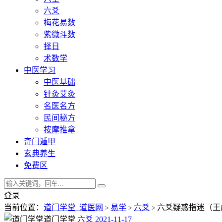
六爻
梅花易数
紫微斗数
择日
术数学
中医学习
中医基础
针灸艾灸
名医名方
民间秘方
按摩推拿
奇门遁甲
玄典养生
免费区
登录
当前位置：
道门学堂_道医网
易学
六爻
六爻疑惑指迷（王
>
>
>
道门学堂
六爻
2021-11-17