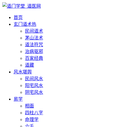
首页
玄门道术
热
民间道术
茅山法术
道法符咒
治病驱邪
百家经典
道藏
风水堪舆
民间风水
阳宅风水
阴宅风水
易学
相面
四柱八字
命理学
六壬