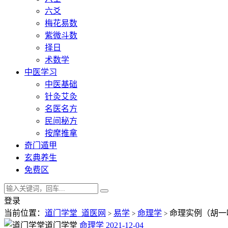
六爻
梅花易数
紫微斗数
择日
术数学
中医学习
中医基础
针灸艾灸
名医名方
民间秘方
按摩推拿
奇门遁甲
玄典养生
免费区
登录
当前位置：
道门学堂_道医网
易学
命理学
命理实例（胡一
>
>
>
道门学堂
命理学
2021-12-04