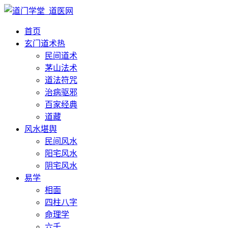
首页
玄门道术
热
民间道术
茅山法术
道法符咒
治病驱邪
百家经典
道藏
风水堪舆
民间风水
阳宅风水
阴宅风水
易学
相面
四柱八字
命理学
六壬