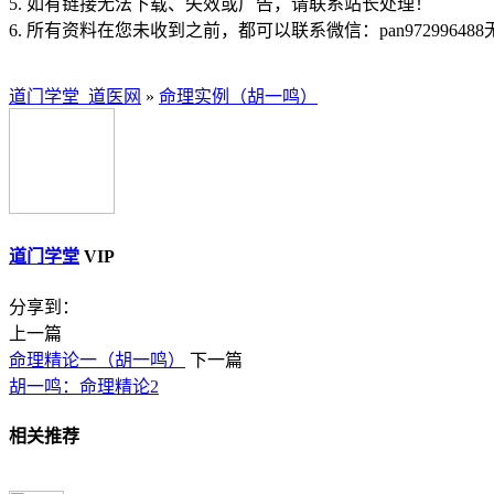
5. 如有链接无法下载、失效或广告，请联系站长处理！
6. 所有资料在您未收到之前，都可以联系微信：pan97299648
道门学堂_道医网
»
命理实例（胡一鸣）
道门学堂
VIP
分享到：
上一篇
命理精论一（胡一鸣）
下一篇
胡一鸣：命理精论2
相关推荐