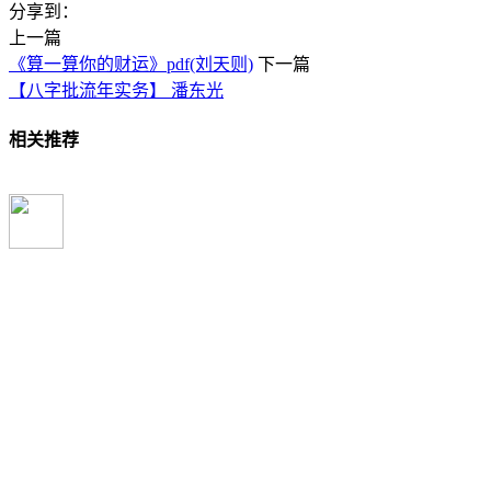
分享到：
上一篇
《算一算你的财运》pdf(刘天则)
下一篇
【八字批流年实务】 潘东光
相关推荐