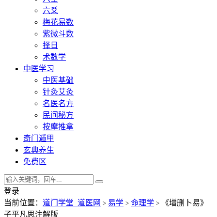
六爻
梅花易数
紫微斗数
择日
术数学
中医学习
中医基础
针灸艾灸
名医名方
民间秘方
按摩推拿
奇门遁甲
玄典养生
免费区
登录
当前位置：
道门学堂_道医网
易学
命理学
《增删卜易》
>
>
>
子平凡思注解版