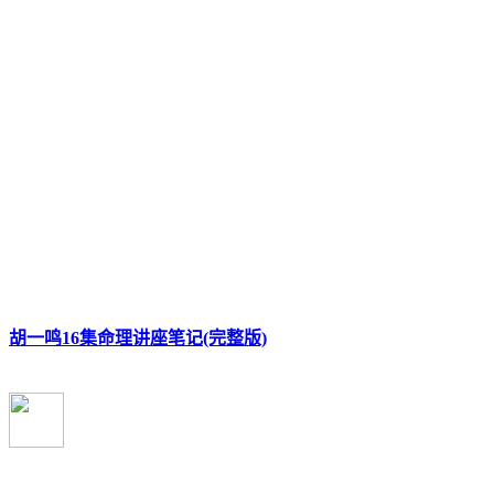
胡一鸣16集命理讲座笔记(完整版)