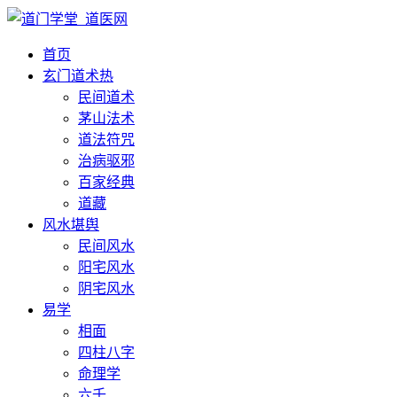
首页
玄门道术
热
民间道术
茅山法术
道法符咒
治病驱邪
百家经典
道藏
风水堪舆
民间风水
阳宅风水
阴宅风水
易学
相面
四柱八字
命理学
六壬