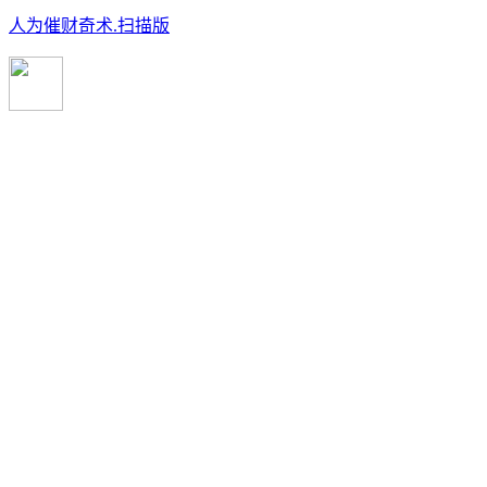
人为催财奇术.扫描版