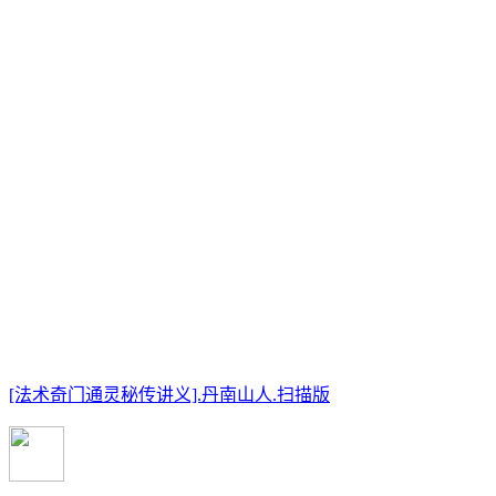
[法术奇门通灵秘传讲义].丹南山人.扫描版