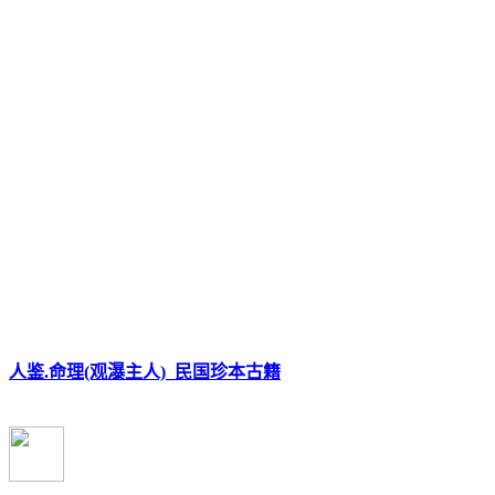
人鉴.命理(观瀑主人)_民国珍本古籍