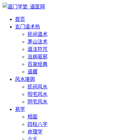
首页
玄门道术
热
民间道术
茅山法术
道法符咒
治病驱邪
百家经典
道藏
风水堪舆
民间风水
阳宅风水
阴宅风水
易学
相面
四柱八字
命理学
六壬