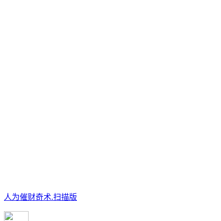
人为催财奇术.扫描版