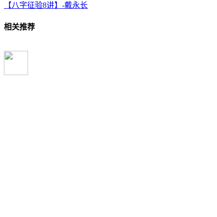
【八字征验8讲】-戴永长
相关推荐