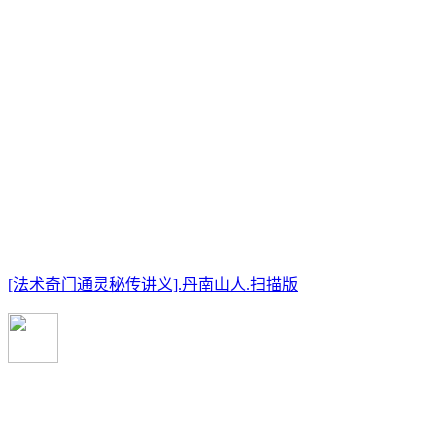
[法术奇门通灵秘传讲义].丹南山人.扫描版