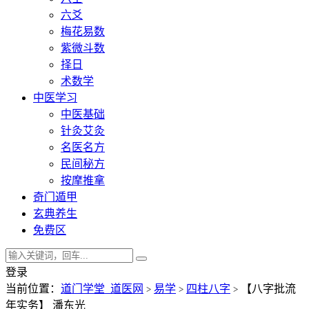
六爻
梅花易数
紫微斗数
择日
术数学
中医学习
中医基础
针灸艾灸
名医名方
民间秘方
按摩推拿
奇门遁甲
玄典养生
免费区
登录
当前位置：
道门学堂_道医网
易学
四柱八字
【八字批流
>
>
>
年实务】 潘东光