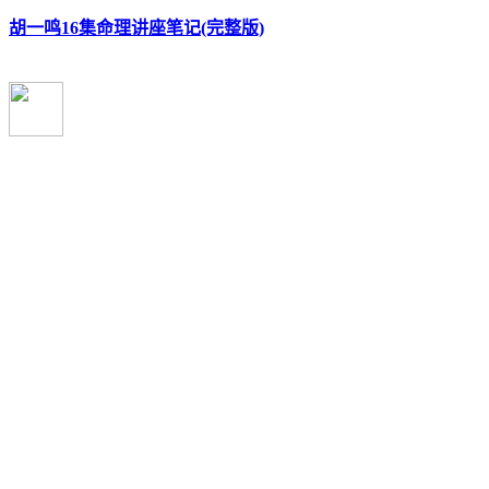
胡一鸣16集命理讲座笔记(完整版)