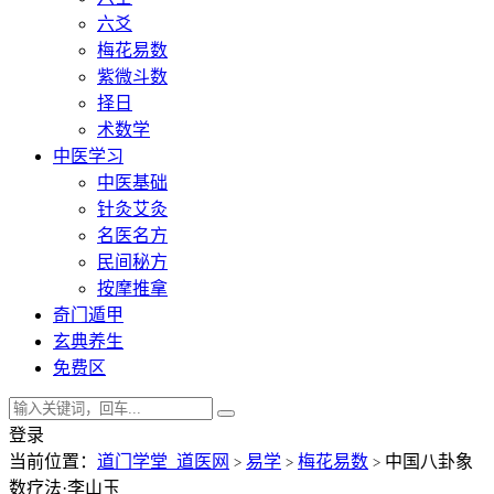
六爻
梅花易数
紫微斗数
择日
术数学
中医学习
中医基础
针灸艾灸
名医名方
民间秘方
按摩推拿
奇门遁甲
玄典养生
免费区
登录
当前位置：
道门学堂_道医网
易学
梅花易数
中国八卦象
>
>
>
数疗法·李山玉