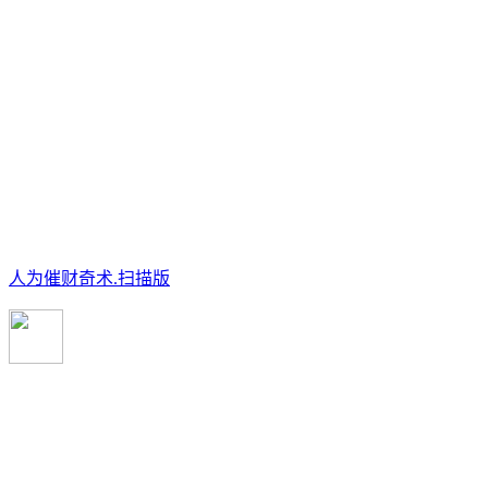
人为催财奇术.扫描版