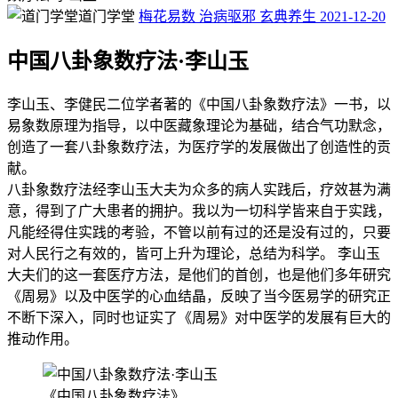
道门学堂
梅花易数
治病驱邪
玄典养生
2021-12-20
中国八卦象数疗法·李山玉
李山玉、李健民二位学者著的《中国八卦象数疗法》一书，以
易象数原理为指导，以中医藏象理论为基础，结合气功默念，
创造了一套八卦象数疗法，为医疗学的发展做出了创造性的贡
献。
八卦象数疗法经李山玉大夫为众多的病人实践后，疗效甚为满
意，得到了广大患者的拥护。我以为一切科学皆来自于实践，
凡能经得住实践的考验，不管以前有过的还是没有过的，只要
对人民行之有效的，皆可上升为理论，总结为科学。 李山玉
大夫们的这一套医疗方法，是他们的首创，也是他们多年研究
《周易》以及中医学的心血结晶，反映了当今医易学的研究正
不断下深入，同时也证实了《周易》对中医学的发展有巨大的
推动作用。
《中国八卦象数疗法》