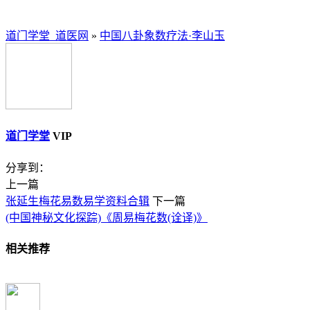
道门学堂_道医网
»
中国八卦象数疗法·李山玉
道门学堂
VIP
分享到：
上一篇
张延生梅花易数易学资料合辑
下一篇
(中国神秘文化探踪)《周易梅花数(诠译)》
相关推荐