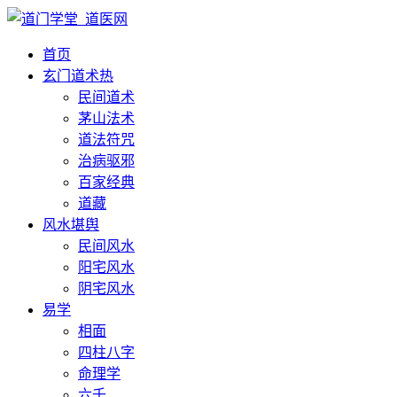
首页
玄门道术
热
民间道术
茅山法术
道法符咒
治病驱邪
百家经典
道藏
风水堪舆
民间风水
阳宅风水
阴宅风水
易学
相面
四柱八字
命理学
六壬