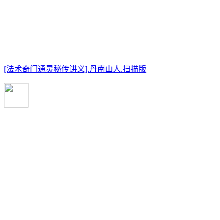
[法术奇门通灵秘传讲义].丹南山人.扫描版