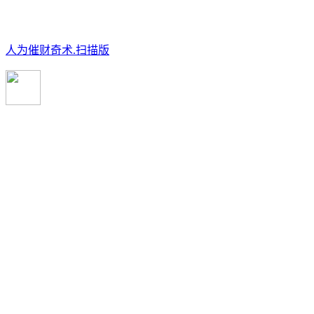
人为催财奇术.扫描版