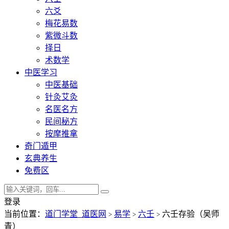
六爻
梅花易数
紫微斗数
择日
术数学
中医学习
中医基础
针灸艾灸
名医名方
民间秘方
按摩推拿
奇门遁甲
玄典养生
免费区
登录
当前位置：
道门学堂_道医网
易学
六壬
六壬存验（吴师
>
>
>
青）