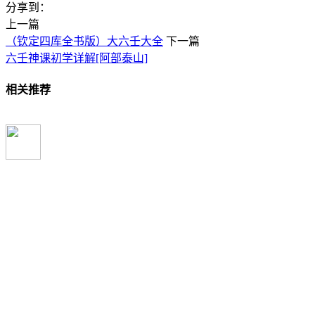
分享到：
上一篇
（钦定四库全书版）大六壬大全
下一篇
六壬神课初学详解[阿部泰山]
相关推荐