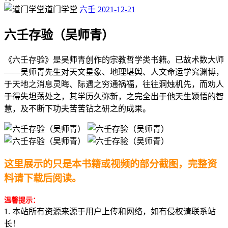
道门学堂
六壬
2021-12-21
六壬存验（吴师青）
《六壬存验》是吴师青创作的宗教哲学类书籍。已故术数大师
――吴师青先生对天文星象、地理堪舆、人文命运学究渊博，
于天地之消息灵晦、际遇之穷通祸福，往往洞烛机先，而劝人
于得失坦荡处之，其学历久弥新，之完全出于他天生颖悟的智
慧，及不断下功夫苦苦钻之研之的成果。
这里展示的只是本书籍或视频的部分截图，完整资
料请下载后阅读。
温馨提示：
1. 本站所有资源来源于用户上传和网络，如有侵权请联系站
长！