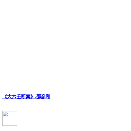
《大六壬断案》.邵彦和