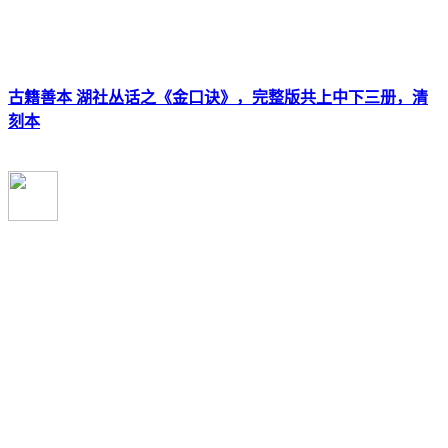
古籍善本 湖社丛话之《金口诀》，完整版共上中下三册，清
刻本