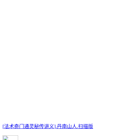
[法术奇门通灵秘传讲义].丹南山人.扫描版