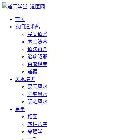
首页
玄门道术
热
民间道术
茅山法术
道法符咒
治病驱邪
百家经典
道藏
风水堪舆
民间风水
阳宅风水
阴宅风水
易学
相面
四柱八字
命理学
六壬