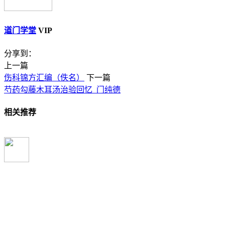
道门学堂
VIP
分享到：
上一篇
伤科锦方汇编（佚名）
下一篇
芍药勾藤木耳汤治验回忆_门纯德
相关推荐