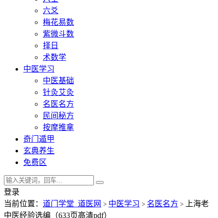
六爻
梅花易数
紫微斗数
择日
术数学
中医学习
中医基础
针灸艾灸
名医名方
民间秘方
按摩推拿
奇门遁甲
玄典养生
免费区
登录
当前位置：
道门学堂_道医网
中医学习
名医名方
上海老
>
>
>
中医经验选编（633页高清pdf）