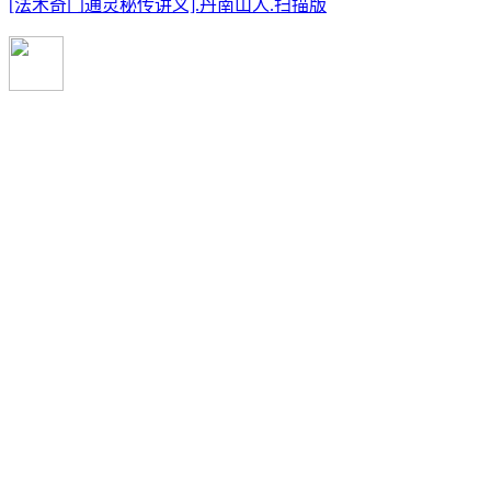
[法术奇门通灵秘传讲义].丹南山人.扫描版