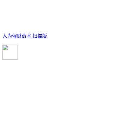
人为催财奇术.扫描版