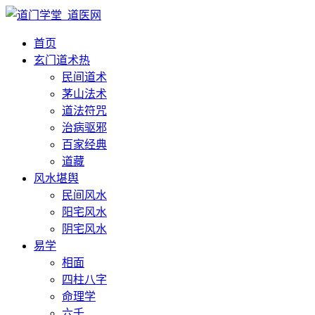
首页
玄门道术
热
民间道术
茅山法术
道法符咒
治病驱邪
百家经典
道藏
风水堪舆
民间风水
阳宅风水
阴宅风水
易学
相面
四柱八字
命理学
六壬