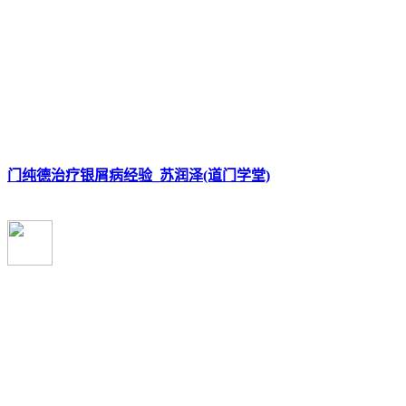
门纯德治疗银屑病经验_苏润泽(道门学堂)