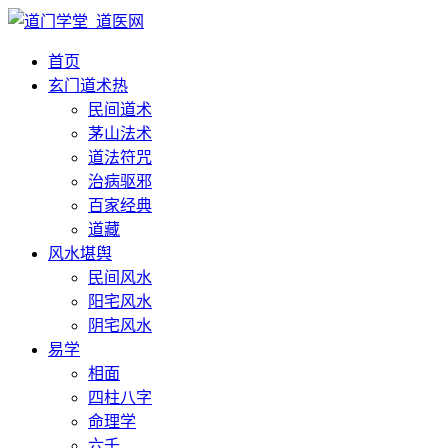
首页
玄门道术
热
民间道术
茅山法术
道法符咒
治病驱邪
百家经典
道藏
风水堪舆
民间风水
阳宅风水
阴宅风水
易学
相面
四柱八字
命理学
六壬