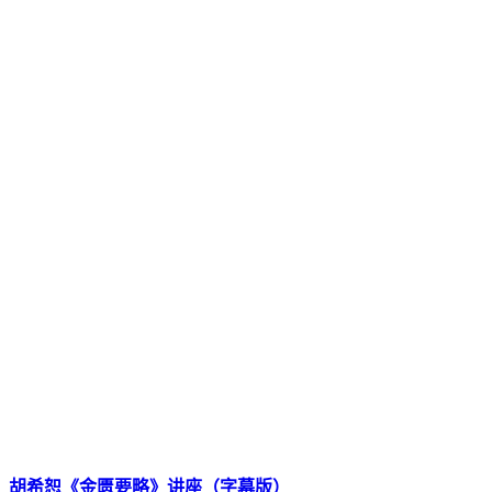
胡希恕《金匮要略》讲座（字幕版）