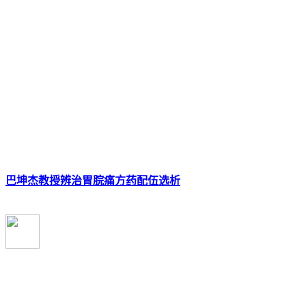
巴坤杰教授辨治胃脘痛方药配伍选析