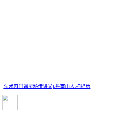
[法术奇门通灵秘传讲义].丹南山人.扫描版