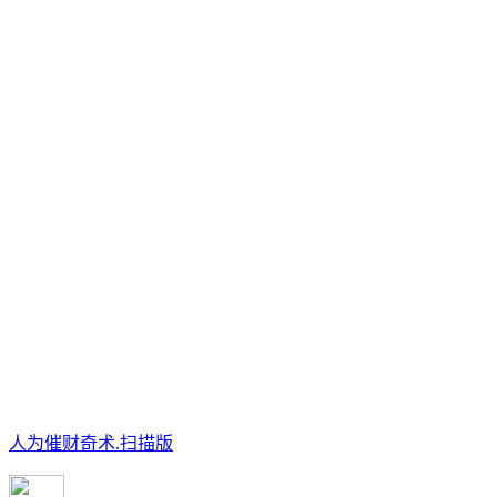
人为催财奇术.扫描版