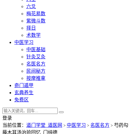
六爻
梅花易数
紫微斗数
择日
术数学
中医学习
中医基础
针灸艾灸
名医名方
民间秘方
按摩推拿
奇门遁甲
玄典养生
免费区
登录
当前位置：
道门学堂_道医网
中医学习
名医名方
芍药勾
>
>
>
藤木耳汤治验回忆_门纯德