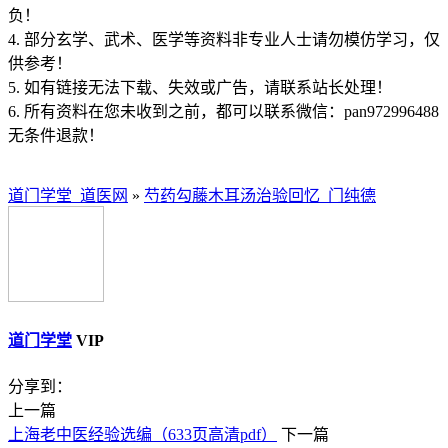
负！
4. 部分玄学、武术、医学等资料非专业人士请勿模仿学习，仅
供参考！
5. 如有链接无法下载、失效或广告，请联系站长处理！
6. 所有资料在您未收到之前，都可以联系微信：pan972996488
无条件退款！
道门学堂_道医网
»
芍药勾藤木耳汤治验回忆_门纯德
道门学堂
VIP
分享到：
上一篇
上海老中医经验选编（633页高清pdf）
下一篇