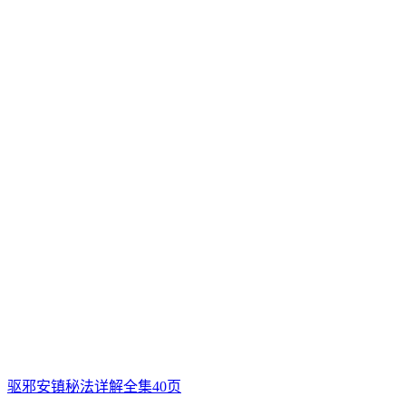
驱邪安镇秘法详解全集40页