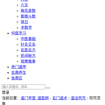
六爻
梅花易数
紫微斗数
择日
术数学
中医学习
中医基础
针灸艾灸
名医名方
民间秘方
按摩推拿
奇门遁甲
玄典养生
免费区
登录
当前位置：
道门学堂_道医网
玄门道术
道法符咒
符咒灵
>
>
>
角