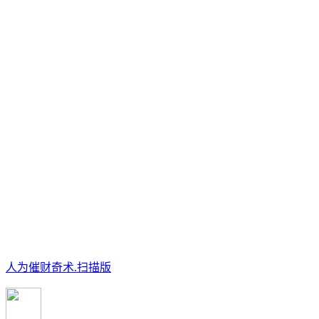
人为催财奇术.扫描版