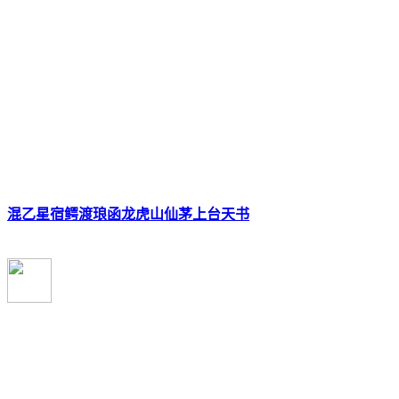
混乙星宿鳄渡琅函龙虎山仙茅上台天书