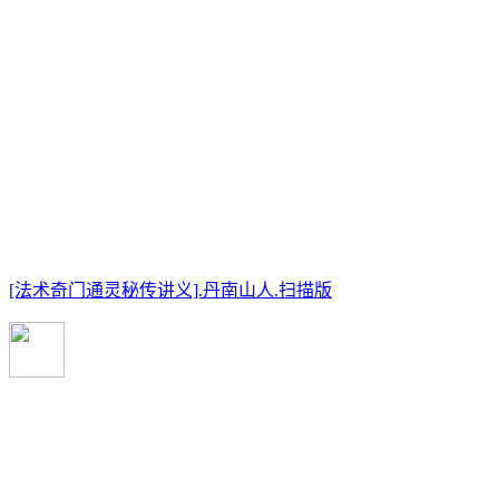
[法术奇门通灵秘传讲义].丹南山人.扫描版