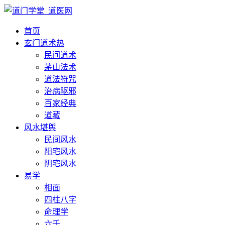
首页
玄门道术
热
民间道术
茅山法术
道法符咒
治病驱邪
百家经典
道藏
风水堪舆
民间风水
阳宅风水
阴宅风水
易学
相面
四柱八字
命理学
六壬