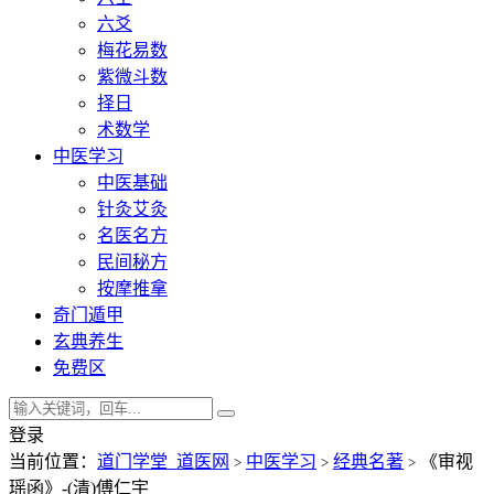
六爻
梅花易数
紫微斗数
择日
术数学
中医学习
中医基础
针灸艾灸
名医名方
民间秘方
按摩推拿
奇门遁甲
玄典养生
免费区
登录
当前位置：
道门学堂_道医网
中医学习
经典名著
《审视
>
>
>
瑶函》-(清)傅仁宇