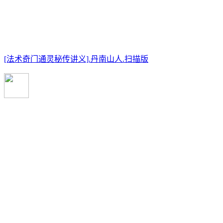
[法术奇门通灵秘传讲义].丹南山人.扫描版