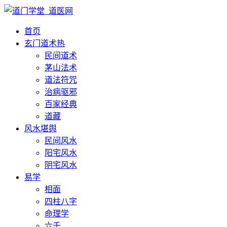
首页
玄门道术
热
民间道术
茅山法术
道法符咒
治病驱邪
百家经典
道藏
风水堪舆
民间风水
阳宅风水
阴宅风水
易学
相面
四柱八字
命理学
六壬