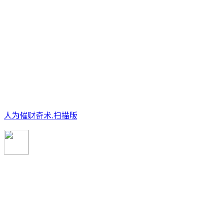
人为催财奇术.扫描版