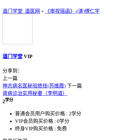
道门学堂_道医网
»
《审视瑶函》-(清)傅仁宇
道门学堂
VIP
分享到：
上一篇
神志病名医秘验绝技(苏维霞)
下一篇
肾病诊治实用秘要（李明道）
学分
2
普通会员用户购买价格 :
2学分
VIP会员购买价格 :
0学分
终身VIP购买价格 :
免费