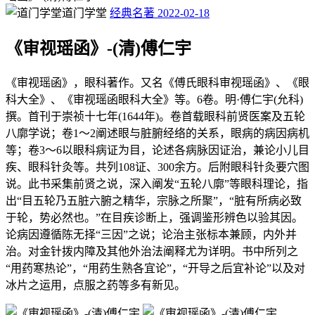
道门学堂
经典名著
2022-02-18
《审视瑶函》-(清)傅仁宇
《审视瑶函》，眼科著作。又名《傅氏眼科审视瑶函》、《眼
科大全》、《审视瑶函眼科大全》等。6卷。明·傅仁宇(允科)
撰。首刊于崇祯十七年(1644年)。卷首载眼科前贤医案及五轮
八廓学说；卷1～2阐述眼与脏腑经络的关系，眼病的病因病机
等；卷3～6以眼科病证为目，论述各病脉因证治，兼论小儿目
疾、眼科针灸等。共列108证、300余方。后附眼科针灸要穴图
说。此书采集前贤之说，深入阐发“五轮八廓”等眼科理论，指
出“目五轮乃五脏六腑之精华，宗脉之所聚”，“脏有所病必致
于轮，势必然也。”在目疾诊断上，强调鉴形辨色以验其因。
论病因遵循陈无择“三因”之说；论治主张标本兼顾，内外并
治。对金针拨内障及其他外治法阐释尤为详明。书中所列之
“用药寒热论”，“用药生熟各宜论”，“开导之后宜补论”以及对
冰片之运用，点服之药等多有新见。