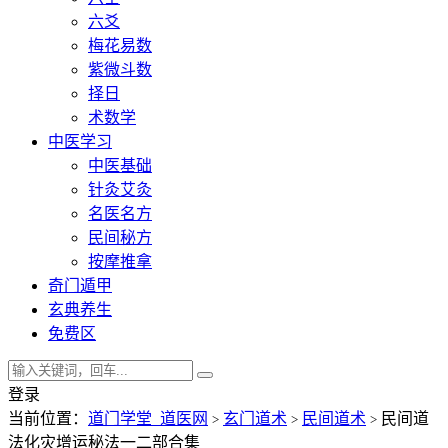
六爻
梅花易数
紫微斗数
择日
术数学
中医学习
中医基础
针灸艾灸
名医名方
民间秘方
按摩推拿
奇门遁甲
玄典养生
免费区
登录
当前位置：
道门学堂_道医网
玄门道术
民间道术
民间道
>
>
>
法化灾增运秘法一二部合集