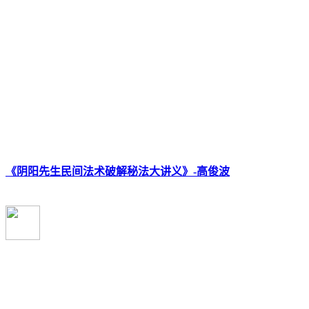
《阴阳先生民间法术破解秘法大讲义》-高俊波