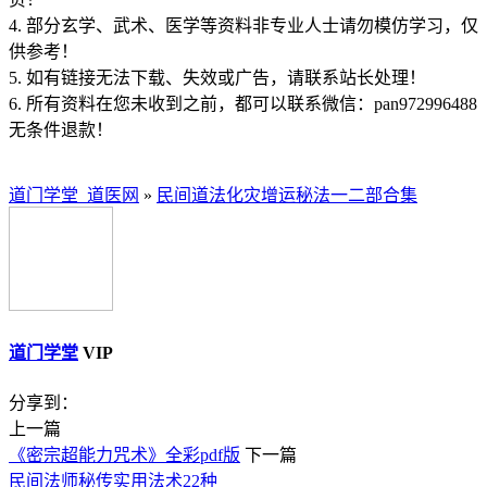
4. 部分玄学、武术、医学等资料非专业人士请勿模仿学习，仅
供参考！
5. 如有链接无法下载、失效或广告，请联系站长处理！
6. 所有资料在您未收到之前，都可以联系微信：pan972996488
无条件退款！
道门学堂_道医网
»
民间道法化灾增运秘法一二部合集
道门学堂
VIP
分享到：
上一篇
《密宗超能力咒术》全彩pdf版
下一篇
民间法师秘传实用法术22种