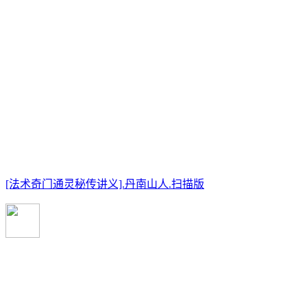
[法术奇门通灵秘传讲义].丹南山人.扫描版