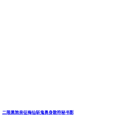
二限黑煞亲征梅仙斩鬼勇身散符秘书影