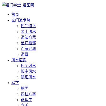
首页
玄门道术
热
民间道术
茅山法术
道法符咒
治病驱邪
百家经典
道藏
风水堪舆
民间风水
阳宅风水
阴宅风水
易学
相面
四柱八字
命理学
六壬