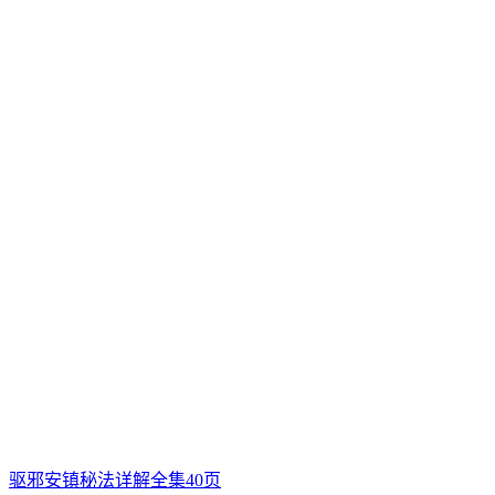
驱邪安镇秘法详解全集40页