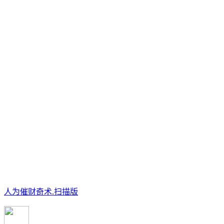
人为催财奇术.扫描版