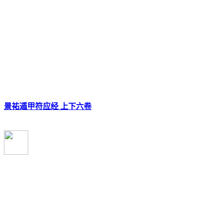
景祐遁甲符应经 上下六卷