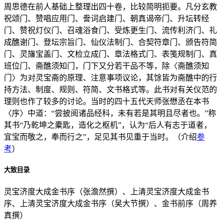
周思德在前人基础上整理出四十卷，比较简明扼要。凡分玄教
祝颂门、赞唱应用门、誊词启建门、朝真谒帝门、升坛转经
门、赞祝灯仪门、召魂浴食门、受炼更生门、流传利济门、礼
成醮谢门、登坛宗旨门、仙仪法制门、合契符章门、颁告符简
门、灵旛宝盖门、文检立成门、章法格式门、表笺规制门、真
班位门、斋醮须知门，门下又分若干品不等，除〈斋醮须知
门〉为对灵宝斋的原理、注意事项议论，其馀皆为斋醮中的行
持方法、制度、规则、符简、文书格式等。此书对有关仪范的
理则也作了较多的讨论。当时的四十五代天师张懋丞在本书
〈序〉中道：“尝披阅诸品经科，未有若是其明且尽者也。”称
其书“乃乾坤之橐匙，造化之枢机”，认为“后人有志于道者，
宜宝而敬之，奉而行之”，足见其书见重于当时。（介绍
参
考
）
大致目录
灵宝济度大成金书序（张澹然撰）、上清灵宝济度大成金书
序、上清灵宝济度大成金书序（吴大节撰）、金书前序（周养
真撰）