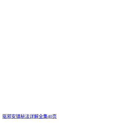
驱邪安镇秘法详解全集40页