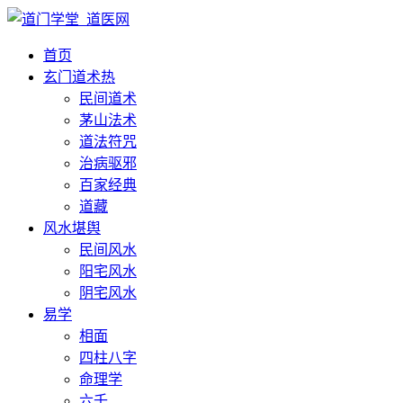
首页
玄门道术
热
民间道术
茅山法术
道法符咒
治病驱邪
百家经典
道藏
风水堪舆
民间风水
阳宅风水
阴宅风水
易学
相面
四柱八字
命理学
六壬