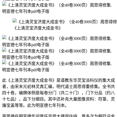
《上清灵宝济度大成金书》
此《上清灵宝济度大成金书》是道教东华灵宝派科仪的集大成
者，由宋末元初林灵真汇编，明代道士周思得重修集。全书共
四十卷，编撰体例是每卷分门（共二十门），门下分品（约八
十七品），品下分细目。其中还补充大量图像资料：符箓、灵
旛宝盖等等。此为明宣德七年刊本。
周思德在明宣德年间曾任京师大德观住持，曾多次为朝廷设金