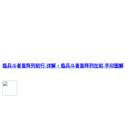
临兵斗者皆阵列前行-详解 + 临兵斗者皆阵列在前-手印图解