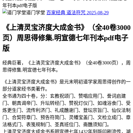
年刊本pdf电子版
道门学堂
百家经典
道法符咒
2025-08-29
《上清灵宝济度大成金书》（全40卷3000
页）周思得修集.明宣德七年刊本pdf电子
版
经典巨著，《上清灵宝济度大成金书》（全40卷3000页），周
思得修集.明宣德七年刊本。
《上清灵宝济度大成金书》是元末明初道学家周思得创作的一
部分道家经书类著作。
全书通为四十卷，分：玄教祝颂门、赞唱应用门、誊词启建
门、朝真谒帝门、升坛转经门、赞祝灯仪门、如魂浴食门、受
炼更生门、流传利济门、礼成醮谢门、登坛宗旨门、仙仪法制
门、合契符章门、预告符简门、灵幡宝盖门、文检立成门、章
法格式门、表笺规制门、圣真班位门、斋醮须知门。
上清灵宝济度大成金书系明宣德七年1432年刻版印刷流传，湖