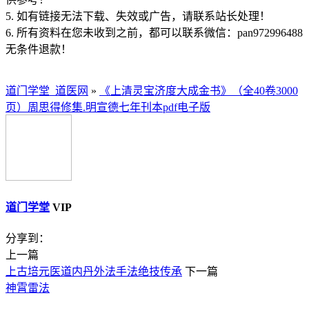
5. 如有链接无法下载、失效或广告，请联系站长处理！
6. 所有资料在您未收到之前，都可以联系微信：pan972996488
无条件退款！
道门学堂_道医网
»
《上清灵宝济度大成金书》（全40卷3000
页）周思得修集.明宣德七年刊本pdf电子版
道门学堂
VIP
分享到：
上一篇
上古培元医道内丹外法手法绝技传承
下一篇
神霄雷法