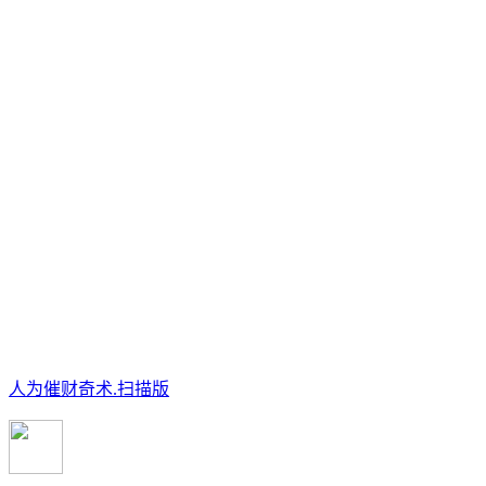
人为催财奇术.扫描版