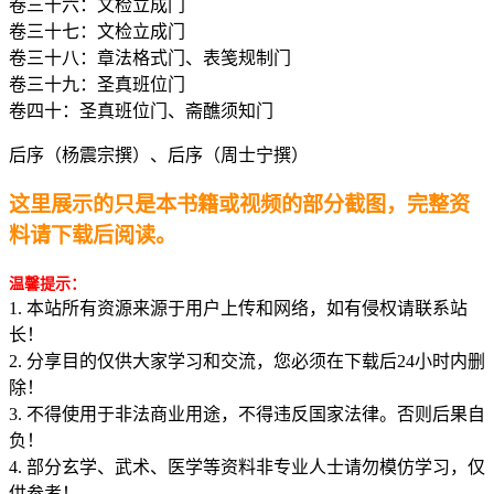
卷三十六：文检立成门
卷三十七：文检立成门
卷三十八：章法格式门、表笺规制门
卷三十九：圣真班位门
卷四十：圣真班位门、斋醮须知门
后序（杨震宗撰）、后序（周士宁撰）
这里展示的只是本书籍或视频的部分截图，完整资
料请下载后阅读。
温馨提示：
1. 本站所有资源来源于用户上传和网络，如有侵权请联系站
长！
2. 分享目的仅供大家学习和交流，您必须在下载后24小时内删
除！
3. 不得使用于非法商业用途，不得违反国家法律。否则后果自
负！
4. 部分玄学、武术、医学等资料非专业人士请勿模仿学习，仅
供参考！