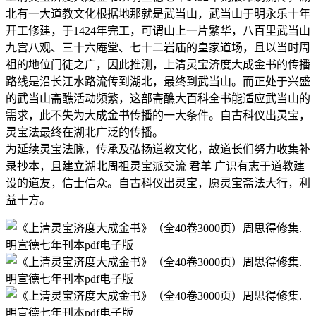
北有一大道教文化根据地那就是武当山，武当山于明永乐十年
开工修建，于1424年完工，可谓山上一片繁华，八百里武当山
九宫八观、三十六庵堂、七十二岩庙的皇家道场，且以当时周
祖的地位门徒之广，因此推测，上清灵宝济度大成金书的传播
路线是沿长江水路流传到湖北，最终到武当山。而正处于兴盛
的武当山斋醮活动频繁，这部斋醮大百科全书能适应武当山的
需求，此不失为大成金书传播的一大条件。自古科仪出灵宝，
灵宝法最终在湖北广泛的传播。
为延续灵宝法脉，传承及弘扬道教文化，故道长们努力收集补
录抄本，且建立湖北周祖灵宝派交流 君羊 广识有志于道教建
设的道友，信士信众。自古科仪出灵宝，愿灵宝斋法大行，利
益十方。