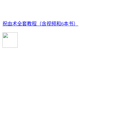
祝由术全套教程（含视频和6本书）