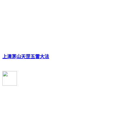
上清茅山天罡五雷大法