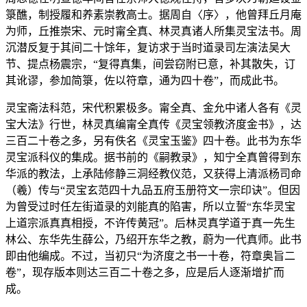
箓醮，制授履和养素崇教高士。据周自〈序〉，他曾拜丘月庵
为师，丘推崇宋、元时甯全真、林灵真诸人所集灵宝法书。周
沉潜反复于其间二十馀年，复访求于当时道录司左演法吴大
节、提点杨震宗，“复得真集，间尝窃附已意，补其散失，订
其讹谬，参加简箓，佐以符章，通为四十卷”，而成此书。
灵宝斋法科范，宋代积累极多。甯全真、金允中诸人各有《灵
宝大法》行世，林灵真编甯全真传《灵宝领教济度金书》，达
三百二十卷之多，另有佚名《灵宝玉鉴》四十卷。此书为东华
灵宝派科仪的集成。据书前的《嗣教录》，知宁全真曾得到东
华派的教法，上承陆修静三洞经教仪范，又获得上清派杨司命
（羲）传与“灵宝玄范四十九品五府玉册符文一宗印诀”。但因
为曾受过时任左街道录的刘能真的陷害，所以立誓“东华灵宝
上道宗派真真相授，不许传黄冠”。后林灵真学道于真一先生
林公、东华先生薛公，乃绍开东华之教，蔚为一代真师。此书
即由他编成。不过，当初只“为济度之书一十卷，符章奥旨二
卷”，现存版本则达三百二十卷之多，应是后人逐渐增扩而
成。