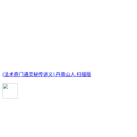
[法术奇门通灵秘传讲义].丹南山人.扫描版