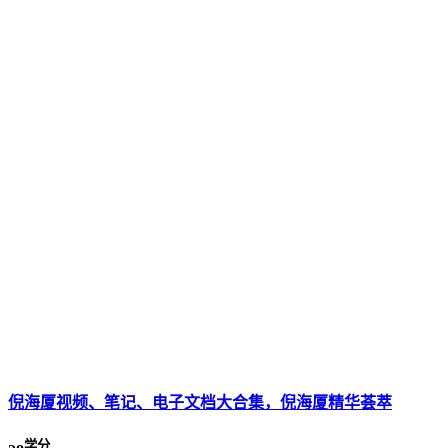
倪海厦视频、笔记、电子文档大合集，倪海厦精华荟萃
学分