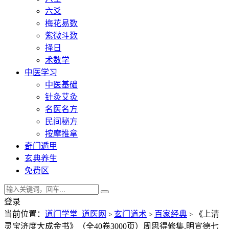
六爻
梅花易数
紫微斗数
择日
术数学
中医学习
中医基础
针灸艾灸
名医名方
民间秘方
按摩推拿
奇门遁甲
玄典养生
免费区
登录
当前位置：
道门学堂_道医网
玄门道术
百家经典
《上清
>
>
>
灵宝济度大成金书》（全40卷3000页）周思得修集.明宣德七