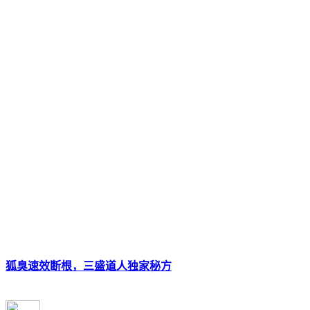
狐臭速效断根，三盛道人独家秘方