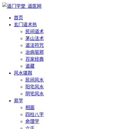
首页
玄门道术
热
民间道术
茅山法术
道法符咒
治病驱邪
百家经典
道藏
风水堪舆
民间风水
阳宅风水
阴宅风水
易学
相面
四柱八字
命理学
六壬