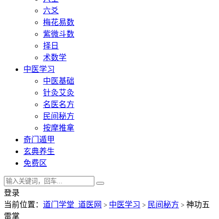
六爻
梅花易数
紫微斗数
择日
术数学
中医学习
中医基础
针灸艾灸
名医名方
民间秘方
按摩推拿
奇门遁甲
玄典养生
免费区
登录
当前位置：
道门学堂_道医网
中医学习
民间秘方
神功五
>
>
>
雷掌