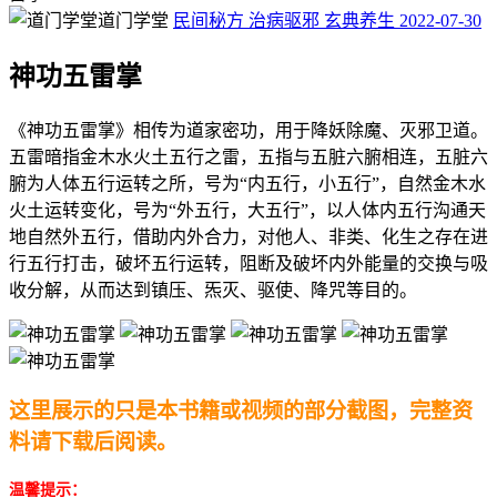
道门学堂
民间秘方
治病驱邪
玄典养生
2022-07-30
神功五雷掌
《神功五雷掌》相传为道家密功，用于降妖除魔、灭邪卫道。
五雷暗指金木水火土五行之雷，五指与五脏六腑相连，五脏六
腑为人体五行运转之所，号为“内五行，小五行”，自然金木水
火土运转变化，号为“外五行，大五行”，以人体内五行沟通天
地自然外五行，借助内外合力，对他人、非类、化生之存在进
行五行打击，破坏五行运转，阻断及破坏内外能量的交换与吸
收分解，从而达到镇压、炁灭、驱使、降咒等目的。
这里展示的只是本书籍或视频的部分截图，完整资
料请下载后阅读。
温馨提示：