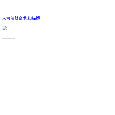
人为催财奇术.扫描版