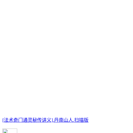
[法术奇门通灵秘传讲义].丹南山人.扫描版