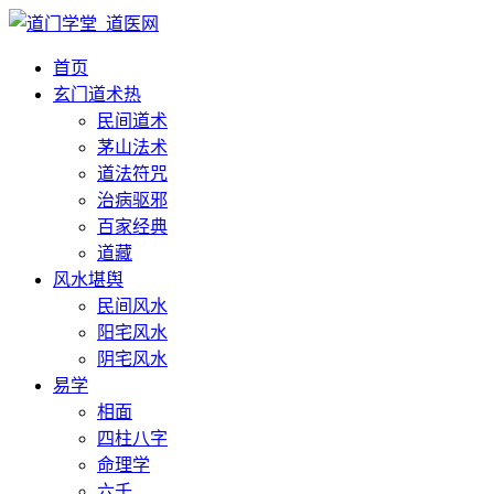
首页
玄门道术
热
民间道术
茅山法术
道法符咒
治病驱邪
百家经典
道藏
风水堪舆
民间风水
阳宅风水
阴宅风水
易学
相面
四柱八字
命理学
六壬