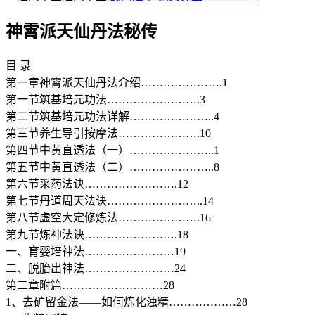
神霄派天仙丹法秘传
目 录
第一章神霄派天仙丹法介绍………………….1
第一节筑基培元功法…………………….3
第二节筑基培元功法详解…………………..4
第三节养生导引按摩法………………….10
第四节中黄直透法（一）…………………..1
第五节中黄直透法（二）…………………..8
第六节采药法诀…………………….12
第七节丹道周天法诀……………………..14
第八节虚空大定修炼法………………….16
第九节炼神法诀…………………….18
一、育婴培神法……………………19
二、脱胎出神法……………………24
第二章附篇………………………28
1、去矿留金法——如何炼化浊精………………28