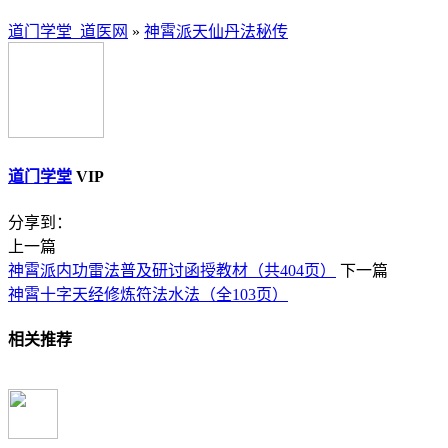
道门学堂_道医网
»
神霄派天仙丹法秘传
道门学堂
VIP
分享到：
上一篇
神霄派内功雷法普及研讨函授教材（共404页）
下一篇
神霄十字天经修炼符法水法（全103页）
相关推荐