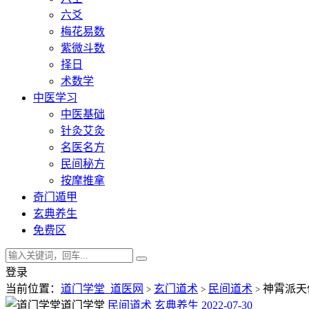
六爻
梅花易数
紫微斗数
择日
术数学
中医学习
中医基础
针灸艾灸
名医名方
民间秘方
按摩推拿
奇门遁甲
玄典养生
免费区
登录
当前位置：
道门学堂_道医网
玄门道术
民间道术
神霄派天
>
>
>
道门学堂
民间道术
玄典养生
2022-07-30