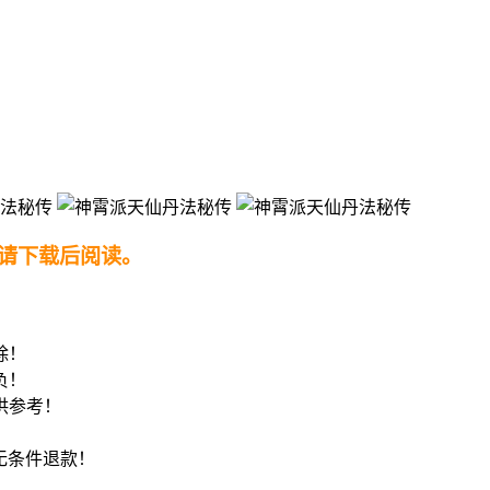
请下载后阅读。
！
除！
负！
供参考！
8无条件退款！