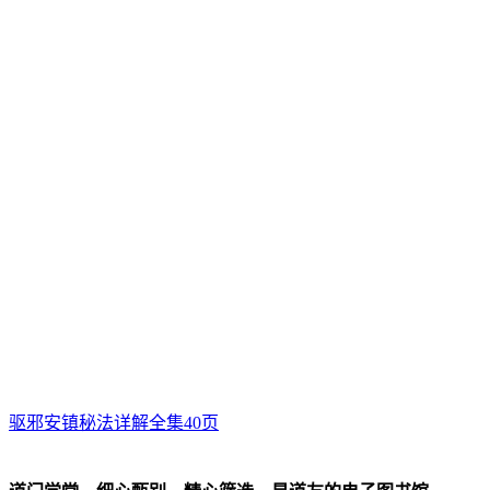
驱邪安镇秘法详解全集40页