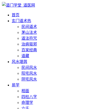
首页
玄门道术
热
民间道术
茅山法术
道法符咒
治病驱邪
百家经典
道藏
风水堪舆
民间风水
阳宅风水
阴宅风水
易学
相面
四柱八字
命理学
六壬