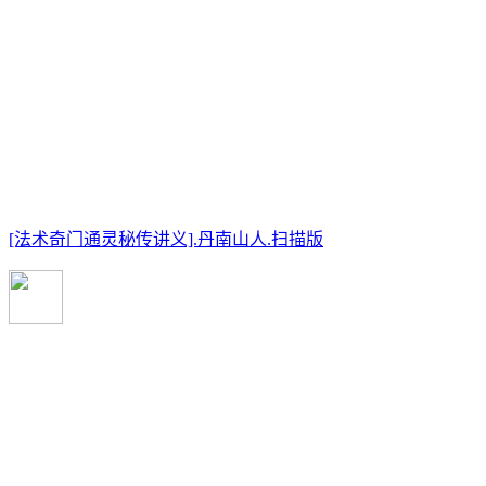
[法术奇门通灵秘传讲义].丹南山人.扫描版