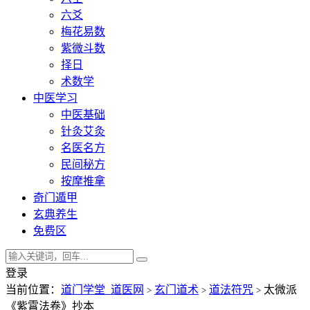
六爻
梅花易数
紫微斗数
择日
术数学
中医学习
中医基础
针灸艾灸
名医名方
民间秘方
按摩推拿
奇门遁甲
玄典养生
免费区
登录
当前位置：
道门学堂_道医网
玄门道术
道法符咒
太微派
>
>
>
《紫霄法卷》抄本