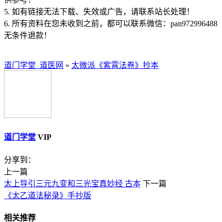
5. 如有链接无法下载、失效或广告，请联系站长处理！
6. 所有资料在您未收到之前，都可以联系微信：pan972996488
无条件退款！
道门学堂_道医网
»
太微派《紫霄法卷》抄本
道门学堂
VIP
分享到：
上一篇
太上导引三元九变和三光宝真妙经 古本
下一篇
《太乙道法秘录》手抄版
相关推荐