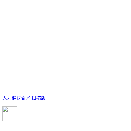
人为催财奇术.扫描版