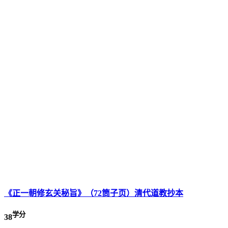
《正一朝修玄关秘旨》（72筒子页）清代道教抄本
学分
38