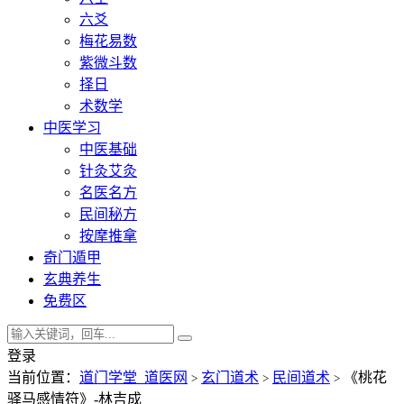
六爻
梅花易数
紫微斗数
择日
术数学
中医学习
中医基础
针灸艾灸
名医名方
民间秘方
按摩推拿
奇门遁甲
玄典养生
免费区
登录
当前位置：
道门学堂_道医网
玄门道术
民间道术
《桃花
>
>
>
驿马感情符》-林吉成