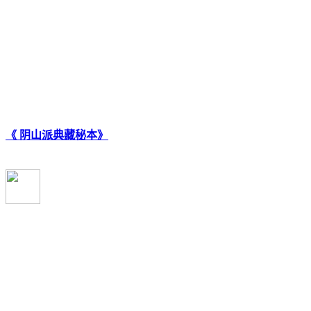
《 阴山派典藏秘本》