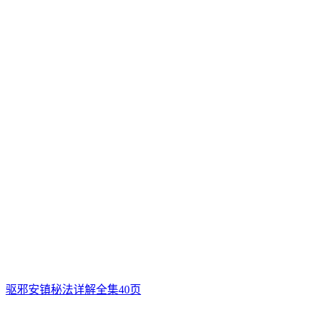
驱邪安镇秘法详解全集40页