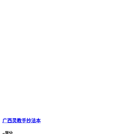
广西灵教手抄法本
学分