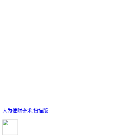
人为催财奇术.扫描版