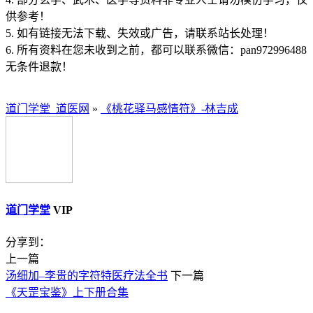
供参考！
5. 如有链接无法下载、失效或广告，请联系站长处理！
6. 所有资料在您未收到之前，都可以联系微信：pan972996488
无条件退款！
道门学堂_道医网
»
《桃花驿马感情符》-林吉成
道门学堂
VIP
分享到：
上一篇
汤细加–李贵的字符特医疗法全书
下一篇
《天罡宝鉴》上下册合集