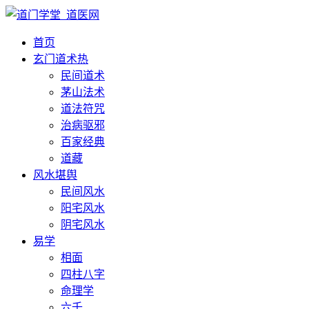
首页
玄门道术
热
民间道术
茅山法术
道法符咒
治病驱邪
百家经典
道藏
风水堪舆
民间风水
阳宅风水
阴宅风水
易学
相面
四柱八字
命理学
六壬