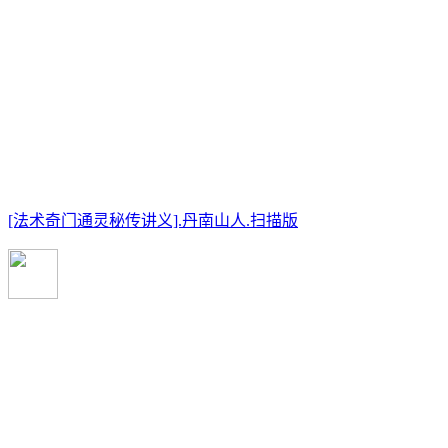
[法术奇门通灵秘传讲义].丹南山人.扫描版