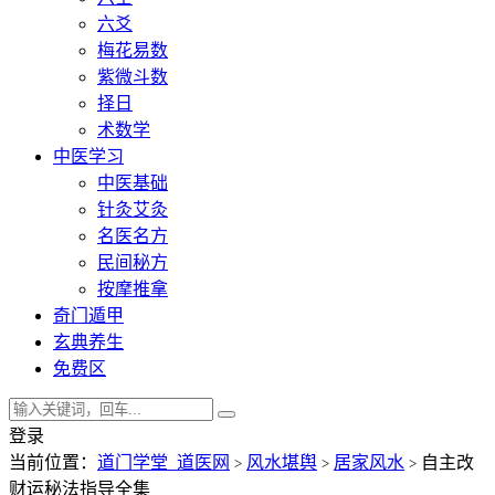
六爻
梅花易数
紫微斗数
择日
术数学
中医学习
中医基础
针灸艾灸
名医名方
民间秘方
按摩推拿
奇门遁甲
玄典养生
免费区
登录
当前位置：
道门学堂_道医网
风水堪舆
居家风水
自主改
>
>
>
财运秘法指导全集