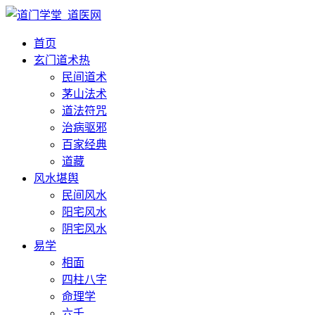
首页
玄门道术
热
民间道术
茅山法术
道法符咒
治病驱邪
百家经典
道藏
风水堪舆
民间风水
阳宅风水
阴宅风水
易学
相面
四柱八字
命理学
六壬