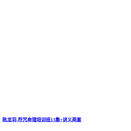
陈龙羽-符咒命理培训班13集+讲义两套