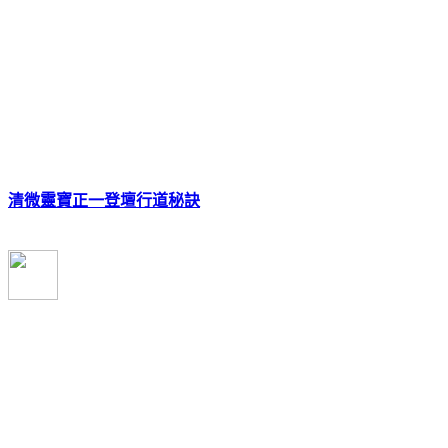
清微靈寶正一登壇行道秘訣