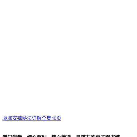
驱邪安镇秘法详解全集40页