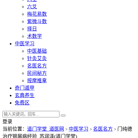
六爻
梅花易数
紫微斗数
择日
术数学
中医学习
中医基础
针灸艾灸
名医名方
民间秘方
按摩推拿
奇门遁甲
玄典养生
免费区
登录
当前位置：
道门学堂_道医网
中医学习
名医名方
门纯德
>
>
>
治疗银屑病经验_苏润泽(道门学堂)