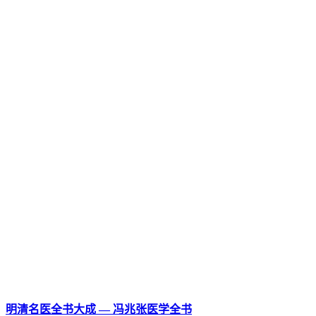
明清名医全书大成 — 冯兆张医学全书