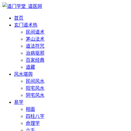
首页
玄门道术
热
民间道术
茅山法术
道法符咒
治病驱邪
百家经典
道藏
风水堪舆
民间风水
阳宅风水
阴宅风水
易学
相面
四柱八字
命理学
六壬