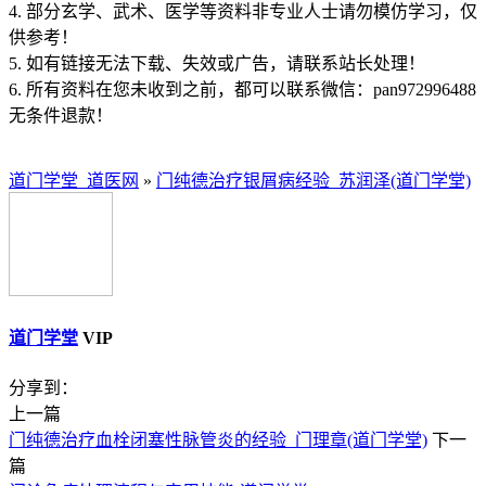
4. 部分玄学、武术、医学等资料非专业人士请勿模仿学习，仅
供参考！
5. 如有链接无法下载、失效或广告，请联系站长处理！
6. 所有资料在您未收到之前，都可以联系微信：pan972996488
无条件退款！
道门学堂_道医网
»
门纯德治疗银屑病经验_苏润泽(道门学堂)
道门学堂
VIP
分享到：
上一篇
门纯德治疗血栓闭塞性脉管炎的经验_门理章(道门学堂)
下一
篇