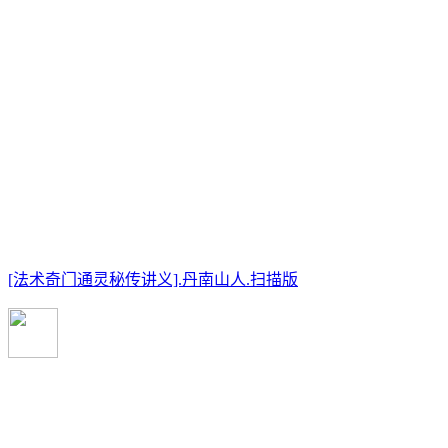
[法术奇门通灵秘传讲义].丹南山人.扫描版