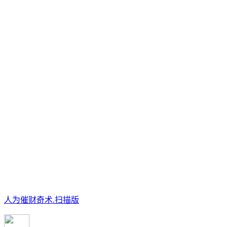
人为催财奇术.扫描版