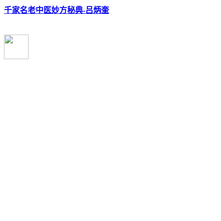
千家名老中医妙方秘典-吕炳奎