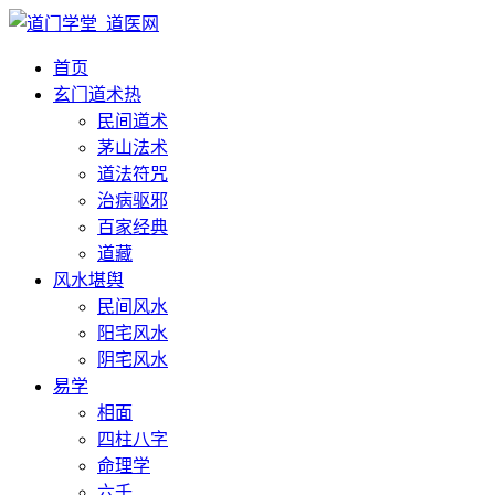
首页
玄门道术
热
民间道术
茅山法术
道法符咒
治病驱邪
百家经典
道藏
风水堪舆
民间风水
阳宅风水
阴宅风水
易学
相面
四柱八字
命理学
六壬