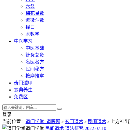
六爻
梅花易数
紫微斗数
择日
术数学
中医学习
中医基础
针灸艾灸
名医名方
民间秘方
按摩推拿
奇门遁甲
玄典养生
免费区
登录
当前位置：
道门学堂_道医网
玄门道术
民间道术
上方神出
>
>
>
道门学堂
民间道术
道法符咒
2022-07-10