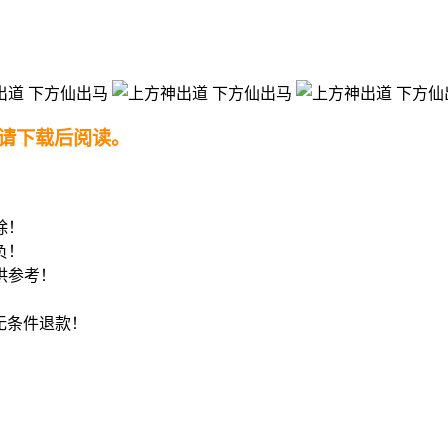
请下载后阅读。
！
除！
负！
供参考！
8无条件退款！