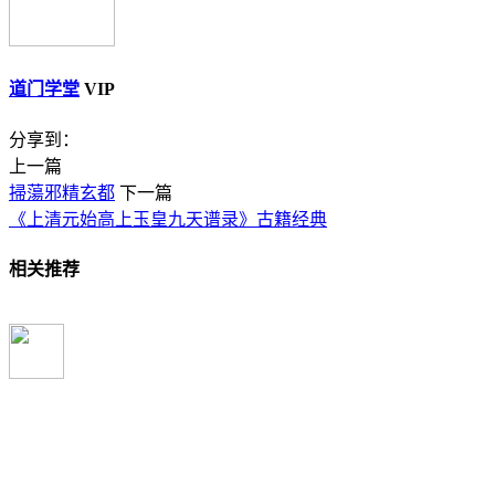
道门学堂
VIP
分享到：
上一篇
掃蕩邪精玄都
下一篇
《上清元始高上玉皇九天谱录》古籍经典
相关推荐