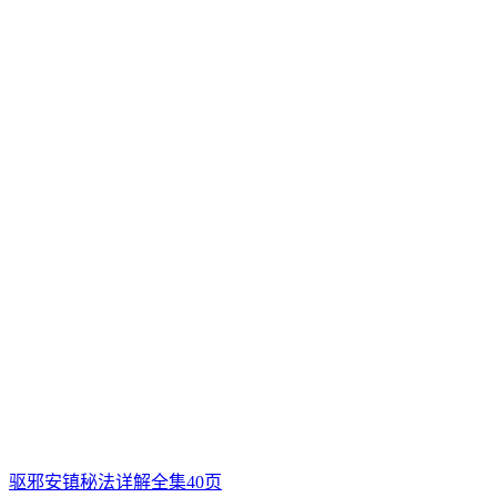
驱邪安镇秘法详解全集40页