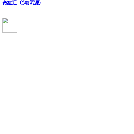
奇症汇（(清)沉源）