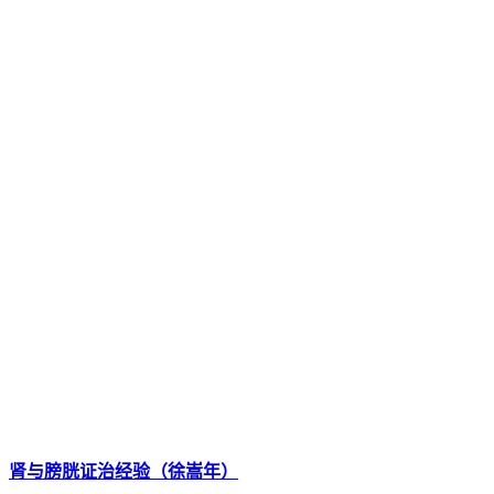
肾与膀胱证治经验（徐嵩年）