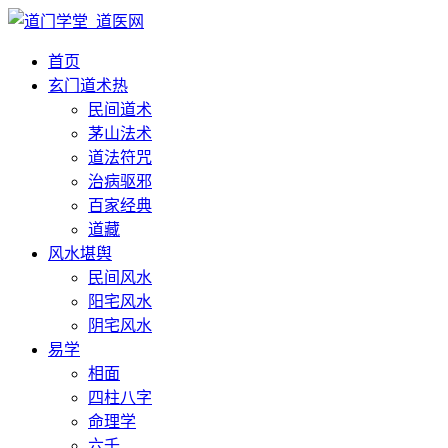
首页
玄门道术
热
民间道术
茅山法术
道法符咒
治病驱邪
百家经典
道藏
风水堪舆
民间风水
阳宅风水
阴宅风水
易学
相面
四柱八字
命理学
六壬