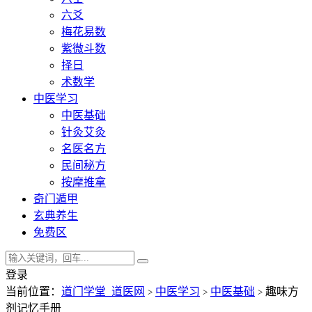
六爻
梅花易数
紫微斗数
择日
术数学
中医学习
中医基础
针灸艾灸
名医名方
民间秘方
按摩推拿
奇门遁甲
玄典养生
免费区
登录
当前位置：
道门学堂_道医网
中医学习
中医基础
趣味方
>
>
>
剂记忆手册