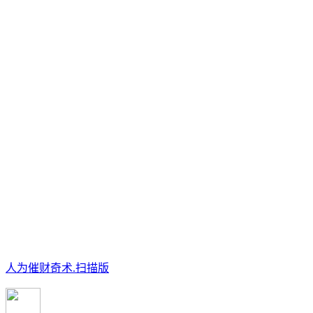
人为催财奇术.扫描版