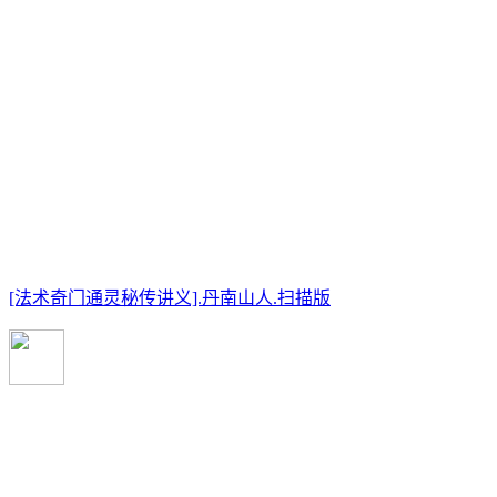
[法术奇门通灵秘传讲义].丹南山人.扫描版