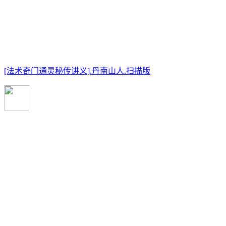
[法术奇门通灵秘传讲义].丹南山人.扫描版