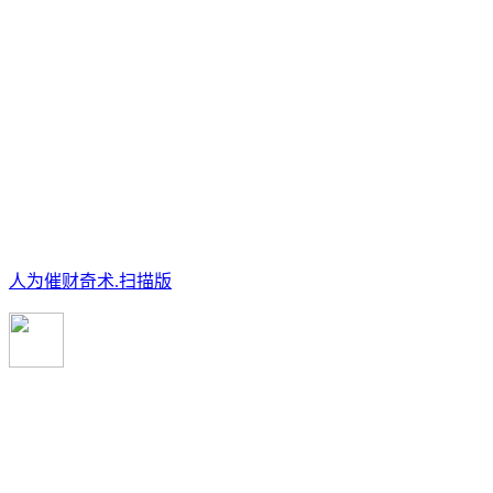
人为催财奇术.扫描版