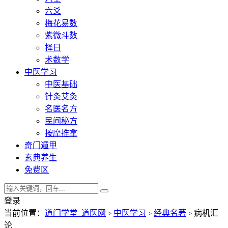
六爻
梅花易数
紫微斗数
择日
术数学
中医学习
中医基础
针灸艾灸
名医名方
民间秘方
按摩推拿
奇门遁甲
玄典养生
免费区
登录
当前位置：
道门学堂_道医网
中医学习
经典名著
病机汇
>
>
>
论