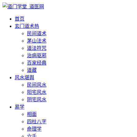
首页
玄门道术
热
民间道术
茅山法术
道法符咒
治病驱邪
百家经典
道藏
风水堪舆
民间风水
阳宅风水
阴宅风水
易学
相面
四柱八字
命理学
六壬