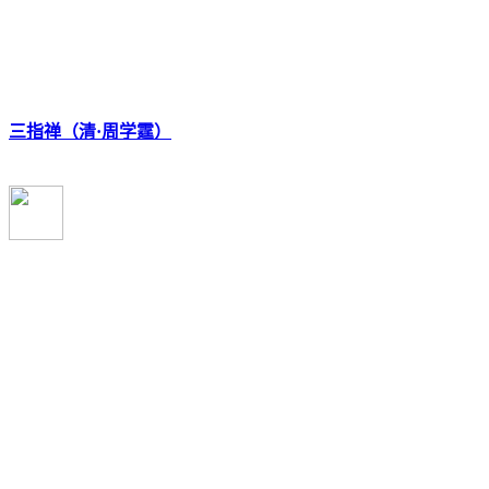
三指禅（清·周学霆）