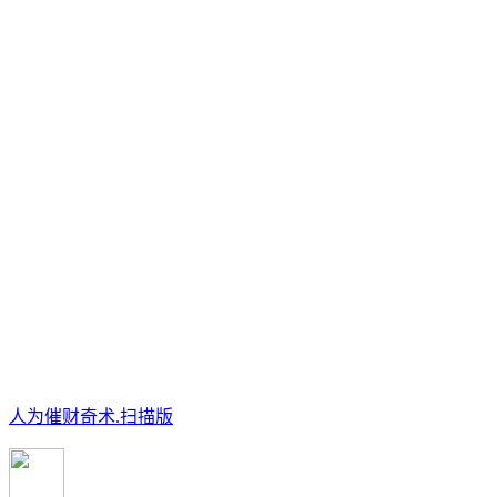
人为催财奇术.扫描版