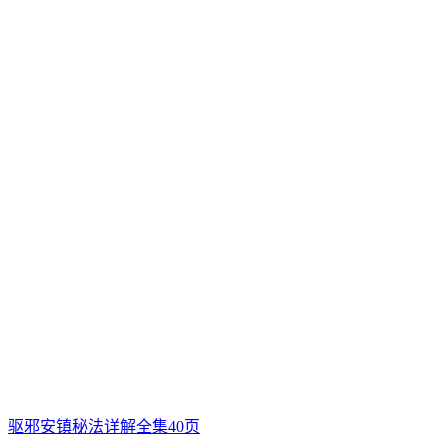
驱邪安镇秘法详解全集40页