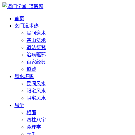
首页
玄门道术
热
民间道术
茅山法术
道法符咒
治病驱邪
百家经典
道藏
风水堪舆
民间风水
阳宅风水
阴宅风水
易学
相面
四柱八字
命理学
六壬