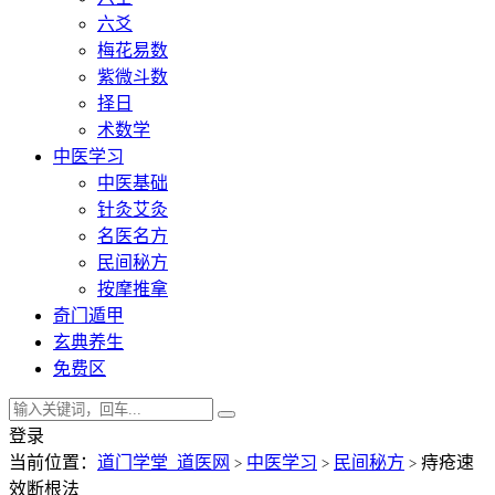
六爻
梅花易数
紫微斗数
择日
术数学
中医学习
中医基础
针灸艾灸
名医名方
民间秘方
按摩推拿
奇门遁甲
玄典养生
免费区
登录
当前位置：
道门学堂_道医网
中医学习
民间秘方
痔疮速
>
>
>
效断根法