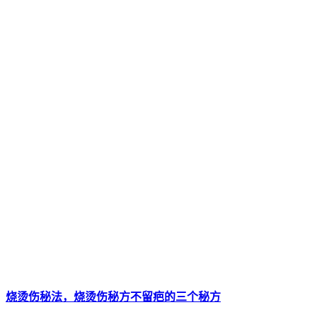
烧烫伤秘法，烧烫伤秘方不留疤的三个秘方