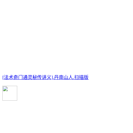
[法术奇门通灵秘传讲义].丹南山人.扫描版