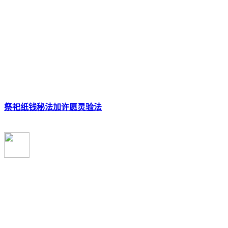
祭祀纸钱秘法加许愿灵验法