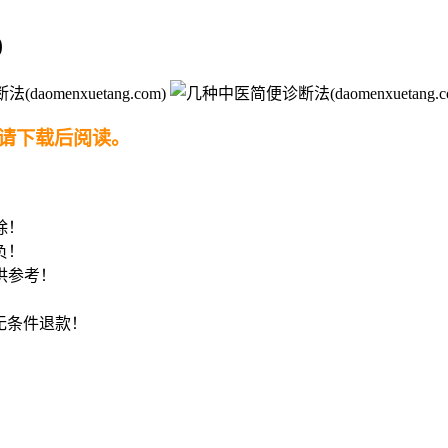
)
请下载后阅读。
！
除！
负！
供参考！
8无条件退款！