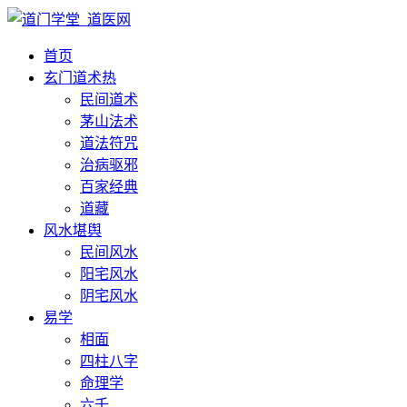
首页
玄门道术
热
民间道术
茅山法术
道法符咒
治病驱邪
百家经典
道藏
风水堪舆
民间风水
阳宅风水
阴宅风水
易学
相面
四柱八字
命理学
六壬