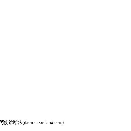
诊断法(daomenxuetang.com)