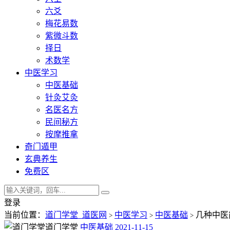
六爻
梅花易数
紫微斗数
择日
术数学
中医学习
中医基础
针灸艾灸
名医名方
民间秘方
按摩推拿
奇门遁甲
玄典养生
免费区
登录
当前位置：
道门学堂_道医网
中医学习
中医基础
几种中医简便
>
>
>
道门学堂
中医基础
2021-11-15