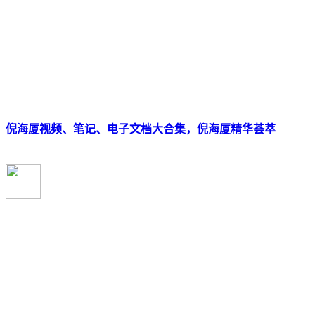
倪海厦视频、笔记、电子文档大合集，倪海厦精华荟萃