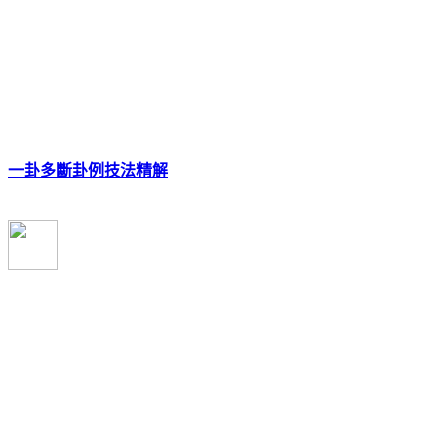
一卦多斷卦例技法精解