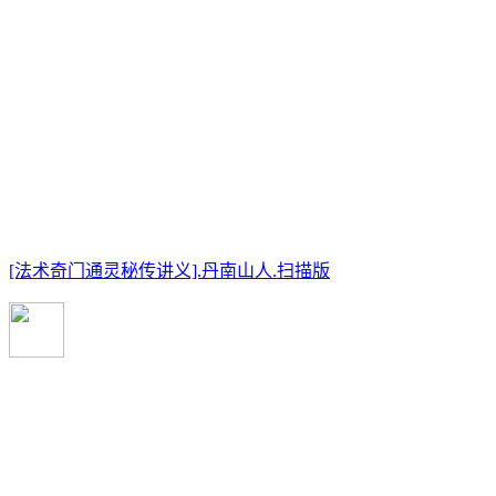
[法术奇门通灵秘传讲义].丹南山人.扫描版