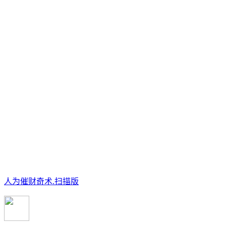
人为催财奇术.扫描版