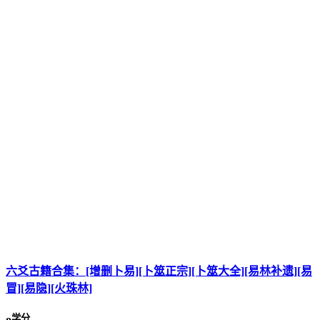
六爻古籍合集：[增删卜易][卜筮正宗][卜筮大全][易林补遗][易
冒][易隐][火珠林]
学分