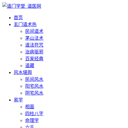
首页
玄门道术
热
民间道术
茅山法术
道法符咒
治病驱邪
百家经典
道藏
风水堪舆
民间风水
阳宅风水
阴宅风水
易学
相面
四柱八字
命理学
六壬