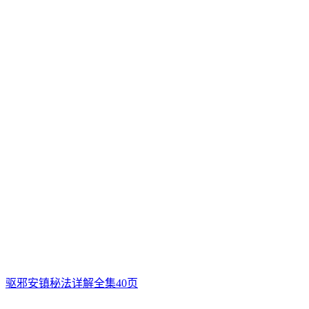
驱邪安镇秘法详解全集40页