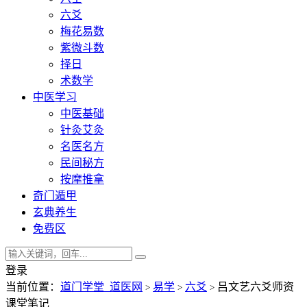
六爻
梅花易数
紫微斗数
择日
术数学
中医学习
中医基础
针灸艾灸
名医名方
民间秘方
按摩推拿
奇门遁甲
玄典养生
免费区
登录
当前位置：
道门学堂_道医网
易学
六爻
吕文艺六爻师资
>
>
>
课堂笔记