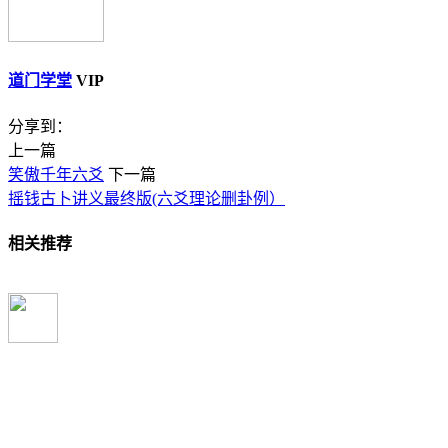
道门学堂
VIP
分享到：
上一篇
笑傲千年六爻
下一篇
摇钱古卜讲义最终版(六爻理论删卦例）
相关推荐