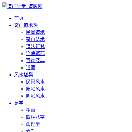
首页
玄门道术
热
民间道术
茅山法术
道法符咒
治病驱邪
百家经典
道藏
风水堪舆
民间风水
阳宅风水
阴宅风水
易学
相面
四柱八字
命理学
六壬