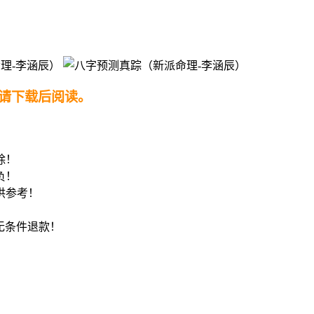
请下载后阅读。
！
除！
负！
供参考！
8无条件退款！