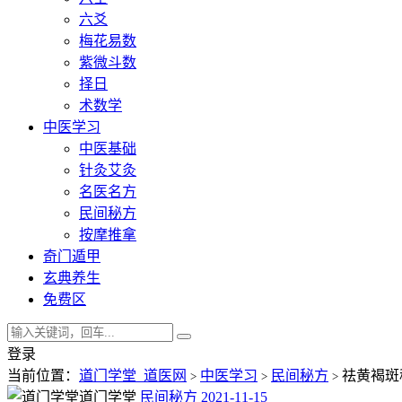
六爻
梅花易数
紫微斗数
择日
术数学
中医学习
中医基础
针灸艾灸
名医名方
民间秘方
按摩推拿
奇门遁甲
玄典养生
免费区
登录
当前位置：
道门学堂_道医网
中医学习
民间秘方
祛黄褐斑
>
>
>
道门学堂
民间秘方
2021-11-15