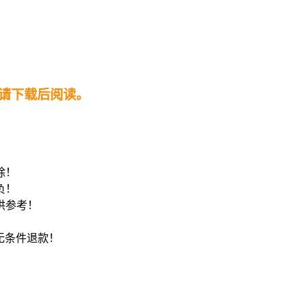
请下载后阅读。
！
除！
负！
供参考！
8无条件退款！