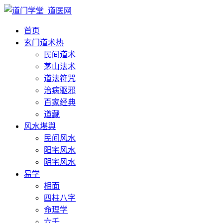
首页
玄门道术
热
民间道术
茅山法术
道法符咒
治病驱邪
百家经典
道藏
风水堪舆
民间风水
阳宅风水
阴宅风水
易学
相面
四柱八字
命理学
六壬