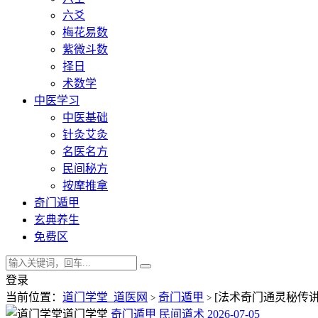
六爻
梅花易数
紫微斗数
择日
术数学
中医学习
中医基础
针灸艾灸
名医名方
民间秘方
按摩推拿
奇门遁甲
玄典养生
免费区
登录
当前位置：
道门学堂_道医网
奇门遁甲
[法术奇门通灵秘传讲
>
>
道门学堂
奇门遁甲
民间道术
2026-07-05