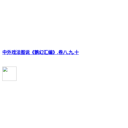
中外戏法图说《鹅幻汇编》.卷八.九.十