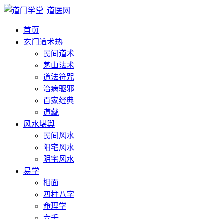
首页
玄门道术
热
民间道术
茅山法术
道法符咒
治病驱邪
百家经典
道藏
风水堪舆
民间风水
阳宅风水
阴宅风水
易学
相面
四柱八字
命理学
六壬