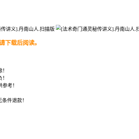
请下载后阅读。
！
除！
负！
供参考！
8无条件退款！