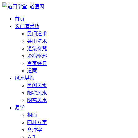
首页
玄门道术
热
民间道术
茅山法术
道法符咒
治病驱邪
百家经典
道藏
风水堪舆
民间风水
阳宅风水
阴宅风水
易学
相面
四柱八字
命理学
六壬