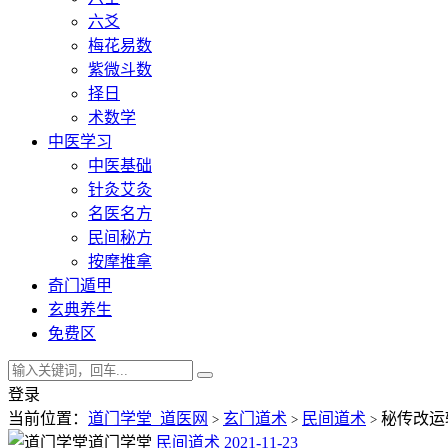
六爻
梅花易数
紫微斗数
择日
术数学
中医学习
中医基础
针灸艾灸
名医名方
民间秘方
按摩推拿
奇门遁甲
玄典养生
免费区
登录
当前位置：
道门学堂_道医网
玄门道术
民间道术
秘传改运
>
>
>
道门学堂
民间道术
2021-11-23