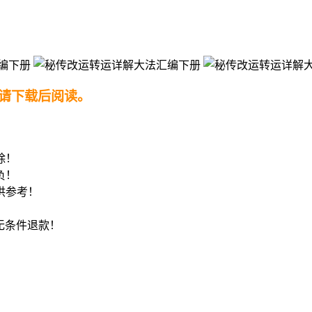
请下载后阅读。
！
除！
负！
供参考！
8无条件退款！