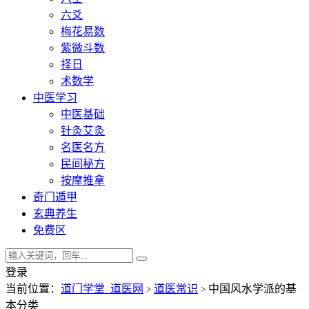
六爻
梅花易数
紫微斗数
择日
术数学
中医学习
中医基础
针灸艾灸
名医名方
民间秘方
按摩推拿
奇门遁甲
玄典养生
免费区
登录
当前位置：
道门学堂_道医网
道医常识
中国风水学派的基
>
>
本分类