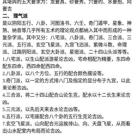
其堪舆的五大要求为：龙要真、砂要秀、穴要的、水要抱、向
要吉
二、 理气派
是以阴阳五行、八卦、河图洛书、六壬、奇门遁甲、星象、神
煞、纳音等几乎所有五术的理论观点都纳入其中而形成的一种
复杂学派。其中又分：八宅派、八卦派、奇门派、三合派、三
元派、五行派、玄空飞星派、九宫飞泊派、紫微斗数、命理
派、过路阴阳派、玄空大卦派、星宿派、二十四山头派等等。
1.八宅派，以生山配派游星论吉凶，宅命相配为精要，东四命
配东四命，西四命配西四命。
2.八卦派，以八个方位、五行的配合颜色摆设等。
3.奇门派，以一定的方式排八门及指定的显分布于九宫，以此
来论断吉凶。
4.三合派，将二十四山配合山论生克，配水以十二长生来论吉
凶。
5.三元派，以先后天来去水论吉凶等。
6.五行派，以宅座配合八个卦的五行生克论吉凶。
7.玄空飞星派，山向配合元运挨排山、向、天盘飞星，从而看
出山水配室内布局而论吉凶。