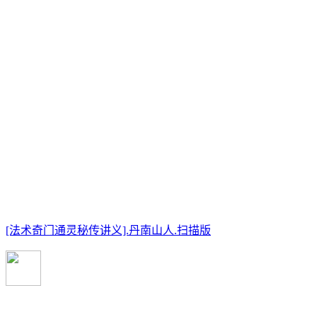
[法术奇门通灵秘传讲义].丹南山人.扫描版