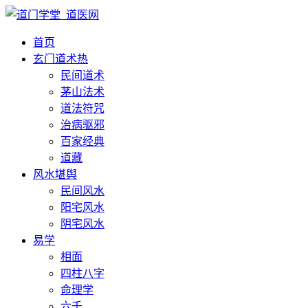
首页
玄门道术
热
民间道术
茅山法术
道法符咒
治病驱邪
百家经典
道藏
风水堪舆
民间风水
阳宅风水
阴宅风水
易学
相面
四柱八字
命理学
六壬