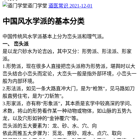
道门学堂
道医常识
2021-12-01
中国风水学派的基本分类
中国传统风水学派基本上分为峦头派和理气派。
一、 峦头派
是以龙穴砂水为论吉凶，其中又分：形势派、形法派、形家
派。
1.形势派，现在很多人直接把峦头派称为形势派，堪舆时以大
峦头结合小峦头而定论，大峦头一般是指外部环境，小峦头一
般为内部环境。
2.形法派，如见一条大路直冲大门，是为“枪煞”，见马路如刀
般直劈住宅，是为“刀斩煞”。
3.形家派，亦有称“形象派”，其本质是玄学中较高深的学问、
术数，将山的形势看作某一种动物或物体，如山脉的五势九
龙，以及穴形如钟的“金钟覆穴”等。
峦头派的五大要素为：龙、砂、水、穴、向
依此而推五大步骤为：觅龙、察砂、观水、点穴、取向