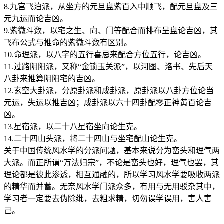
8.九宫飞泊派，从坐方的元旦盘紫百入中顺飞，配元旦盘及三
元九运而论吉凶。
9.紫微斗数，以宅之生、向、门等配合而排布呈盘论吉凶，其
飞布公式与推命的紫微斗数有区别。
10.命理派，以八字的五行喜忌来配合方位五行，论吉凶。
11.过路阴阳派，又称“金锁玉关派”，以河图、洛书、先后天
八卦来推算阴阳宅的吉凶。
12.玄空大卦派，分原卦派和成卦派，原卦派以八卦方位论当
元运，失运以推吉凶；成卦派以六十四卦配零正神黄百论吉
凶。
13.星宿派，以二十八星宿坐向论生克。
14.二十四山头派，将二十四山与坐宅配山论生克。
关于中国传统风水学的分派问题，基本来说分为峦头和理气两
大派。而正所谓“万法归宗”，不论是峦头也好，理气也罢，其
理论都是彼此渗透，相互通融的，所以学习风水学要吸收两派
的精华而并蓄。无奈风水学门派众多，有用与无用驳杂其中，
学习者一定要去伪除纰，去粗求精，切勿误学误用，害人害
己。